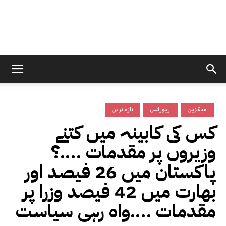
میگزین
رپورٹس
تازہ ترین
کس کی کابینہ میں کتنے
وزیروں پر مقدمات ….؟
پاکستان میں 26 فیصد اور
بھارت میں 42 فیصد وزرا پر
مقدمات ….واہ رہی سیاست