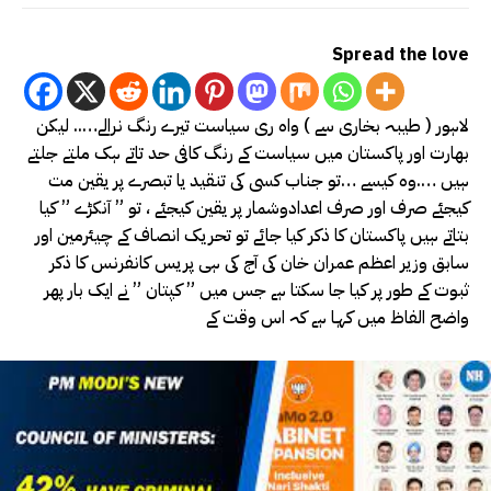
Spread the love
لاہور ( طیبہ بخاری سے ) واہ ری سیاست تیرے رنگ نرالے….. لیکن
بھارت اور پاکستان میں سیاست کے رنگ کافی حد تاتے ہک ملتے جلتے
ہیں ….وہ کیسے …تو جناب کسی کی تنقید یا تبصرے پر یقین مت
کیجئے صرف اور صرف اعدادوشمار پر یقین کیجئے ، تو ” آنکڑے ” کیا
بتاتے ہیں پاکستان کا ذکر کیا جائے تو تحریک انصاف کے چیئرمین اور
سابق وزیر اعظم عمران خان کی آج کی ہی پریس کانفرنس کا ذکر
ثبوت کے طور پر کیا جا سکتا ہے جس میں ” کپتان ” نے ایک بار پھر
واضح الفاظ میں کہا ہے کہ اس وقت کے