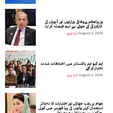
وزیراعظم نےوفاقی وزارتوں اور ڈویژنز کی
کارکردگی کے حوالے سے اہم فیصلہ کر لیا
August 3, 2026
تازہ ترین
ایم کیو ایم پاکستان میں اختلافات شدت
اختیار کر گئے
August 2, 2026
تازہ ترین
عوام پر رعب جھاڑنے اور اختیارات کا ناجائز
استعمال کرنے والوں کی پیرا فورس میں کوئی
جگہ نہیں:وزیراعلیٰ مریم نواز