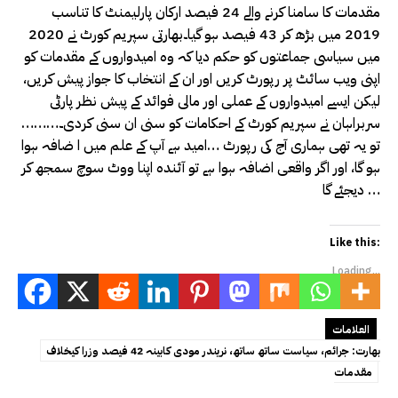
مقدمات کا سامنا کرنے والے 24 فیصد ارکان پارلیمنٹ کا تناسب
2019 میں بڑھ کر 43 فیصد ہو گیا۔بھارتی سپریم کورٹ نے 2020
میں سیاسی جماعتوں کو حکم دیا کہ وہ امیدواروں کے مقدمات کو
اپنی ویب سائٹ پر رپورٹ کریں اور ان کے انتخاب کا جواز پیش کریں،
لیکن ایسے امیدواروں کے عملی اور مالی فوائد کے پیش نظر پارٹی
سربراہان نے سپریم کورٹ کے احکامات کو سنی ان سنی کردی۔………
تو یہ تھی ہماری آج کی رپورٹ …امید ہے آپ کے علم میں ا ضافہ ہوا
ہو گا، اور اگر واقعی اضافہ ہوا ہے تو آئندہ اپنا ووٹ سوچ سمجھ کر
دیجئے گا …
Like this:
Loading...
العلامات
بھارت: جرائم، سیاست ساتھ ساتھ، نریندر مودی کابینہ 42 فیصد وزرا کیخلاف
مقدمات