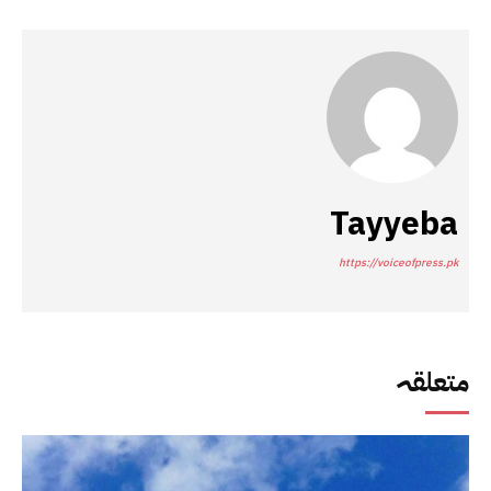
Tayyeba
https://voiceofpress.pk
متعلقہ