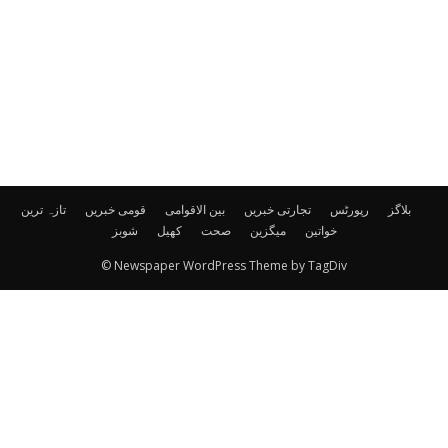
بلاگز
رپورٹس
تجارتی خبریں
بین الاقوامی
قومی خبریں
تازہ ترین
خواتین
میگزین
صحت
کھیل
شوبز
© Newspaper WordPress Theme by TagDiv