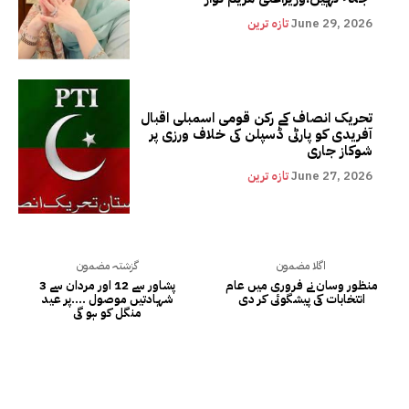
June 29, 2026
تازہ ترین
تحریک انصاف کے رکن قومی اسمبلی اقبال
آفریدی کو پارٹی ڈسپلن کی خلاف ورزی پر
شوکاز جاری
June 27, 2026
تازہ ترین
اگلا مضمون
گزشتہ مضمون
منظور وسان نے فروری میں عام
پشاور سے 12 اور مردان سے 3
انتخابات کی پیشگوئی کر دی
شہادتیں موصول ….پر عید
منگل کو ہو گی