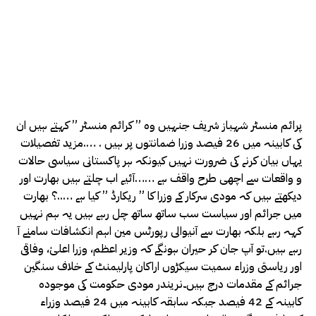
پرائم منسٹر شہباز شریف جنہیں وہ ” کرائم منسٹر ” کہتے ہیں ان
کی کابینہ میں 26 فیصد وزرا ضمانتوں پر ہیں . ….مزید تفصیلات
یہاں بیان کرنے کی ضرورت نہیں کیونکہ ہر پاکستانی سیاسی حالات
و واقعات سے اچھی طرح واقف ہے ……آئیے اب چلتے ہیں بھارت اور
دیکھتے ہیں کہ مودی سرکار کے وزرا کا ” ریکارڈ ” کیا ہے …..؟ بھارت
میں جرائم اور سیاست سب ساتھ ساتھ چل رہے ہیں یہ ہم نہیں
کہہ رہے بلکہ بھارت سے آنیوالی رپورٹس مین اہم انکشافات سامنے آ
رہے ہیں.تو آپ جان کر حیران ہونگے کہ وزیر اعظم، وزرا اعلیٰ، وفاقی
اور ریاستی وزراء سمیت سیکڑوں اراکان پارلیمنٹ کے خلاف سنگین
جرائم کے مقدمات درج ہیں۔نریندر مودی حکومت کی موجودہ
کابینہ کے 42 فیصد جبکہ سابقہ کابینہ میں 24 فیصد وزراء