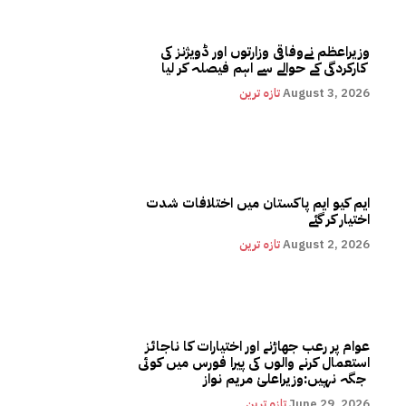
وزیراعظم نےوفاقی وزارتوں اور ڈویژنز کی
کارکردگی کے حوالے سے اہم فیصلہ کر لیا
August 3, 2026
تازہ ترین
ایم کیو ایم پاکستان میں اختلافات شدت
اختیار کر گئے
August 2, 2026
تازہ ترین
عوام پر رعب جھاڑنے اور اختیارات کا ناجائز
استعمال کرنے والوں کی پیرا فورس میں کوئی
جگہ نہیں:وزیراعلیٰ مریم نواز
June 29, 2026
تازہ ترین