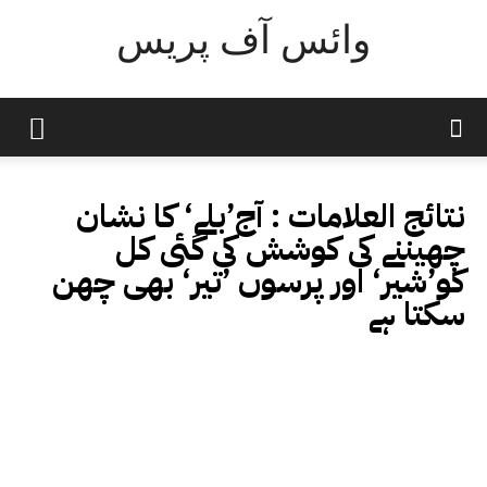
وائس آف پریس
نتائج العلامات :
آج’بلے‘ کا نشان
چھیننے کی کوشش کی گئی کل
کو’شیر‘ اور پرسوں ’تیر‘ بھی چھن
سکتا ہے