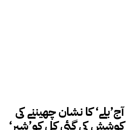
آج’بلے‘ کا نشان چھیننے کی
کوشش کی گئی کل کو’شیر‘