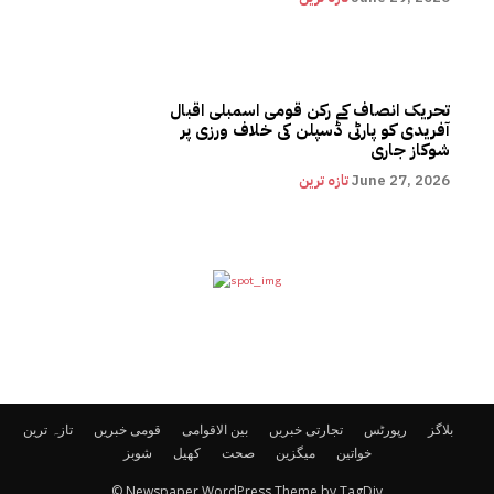
تحریک انصاف کے رکن قومی اسمبلی اقبال
آفریدی کو پارٹی ڈسپلن کی خلاف ورزی پر
شوکاز جاری
June 27, 2026
تازہ ترین
بلاگز
رپورٹس
تجارتی خبریں
بین الاقوامی
قومی خبریں
تازہ ترین
خواتین
میگزین
صحت
کھیل
شوبز
© Newspaper WordPress Theme by TagDiv