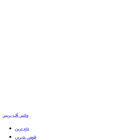
وائس آف پریس
تازہ ترین
قومی خبریں