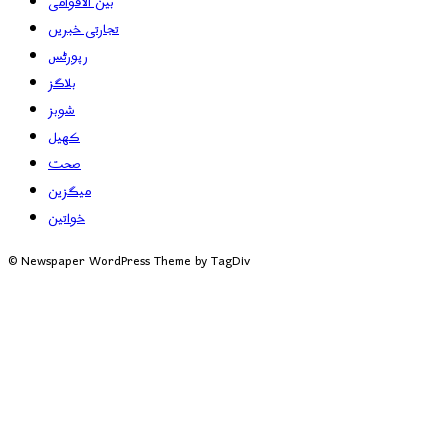
بین الاقوامی
تجارتی خبریں
رپورٹس
بلاگز
شوبز
کھیل
صحت
میگزین
خواتین
© Newspaper WordPress Theme by TagDiv