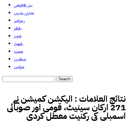
بین الاقوامی
تجارتی خبریں
رپورٹس
بلاگز
شوبز
کھیل
صحت
میگزین
خواتین
نتائج العلامات :
الیکشن کمیشن نے
271 ارکان سینیٹ، قومی اور صوبائی
اسمبلی کی رکنیت معطل کردی