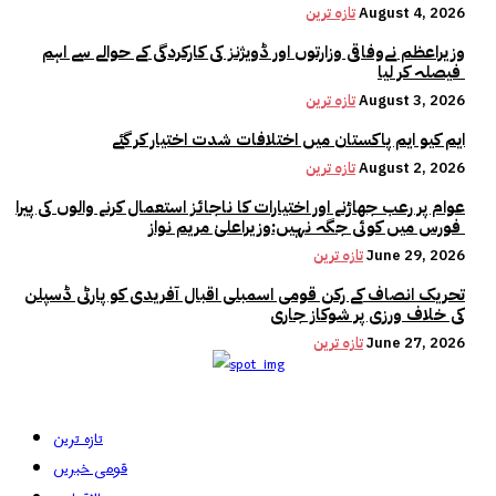
August 4, 2026
تازہ ترین
وزیراعظم نےوفاقی وزارتوں اور ڈویژنز کی کارکردگی کے حوالے سے اہم
فیصلہ کر لیا
August 3, 2026
تازہ ترین
ایم کیو ایم پاکستان میں اختلافات شدت اختیار کر گئے
August 2, 2026
تازہ ترین
عوام پر رعب جھاڑنے اور اختیارات کا ناجائز استعمال کرنے والوں کی پیرا
فورس میں کوئی جگہ نہیں:وزیراعلیٰ مریم نواز
June 29, 2026
تازہ ترین
تحریک انصاف کے رکن قومی اسمبلی اقبال آفریدی کو پارٹی ڈسپلن
کی خلاف ورزی پر شوکاز جاری
June 27, 2026
تازہ ترین
تازہ ترین
قومی خبریں