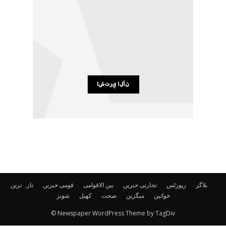
بلاگز
رپورٹس
تجارتی خبریں
بین الاقوامی
قومی خبریں
تازہ ترین
خواتین
میگزین
صحت
کھیل
شوبز
© Newspaper WordPress Theme by TagDiv