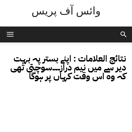
وائس آف پریس
نتائج العلامات :
اپنے بستر پہ بہت
دیر سے میں نیم دراز۔۔۔سوچتی تھی
کہ وہ اس وقت کہاں پر ہوگا