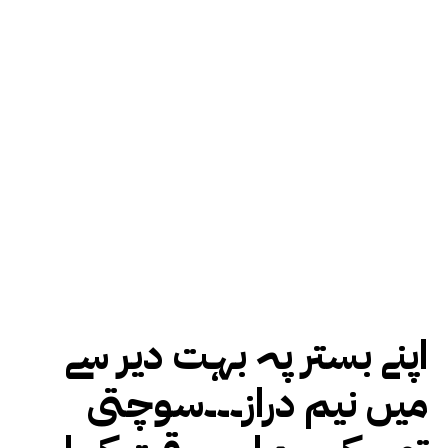
اپنے بستر پہ بہت دیر سے
میں نیم دراز۔۔۔سوچتی