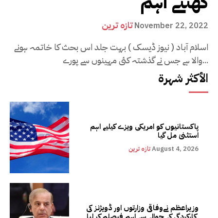
گھنٹے اہم
تازہ ترین
November 22, 2022
اسلام آباد ( نیوز ڈیسک ) بہت جلد اس بحث کا خاتمہ ہونے
والا ہے جس نے گذشتہ کئی مہینوں سے پورے...
الأكثر شهرة
پاکستانیوں کو امریکی ویزے کیلیے اہم
استثنیٰ مل گیا
August 4, 2026
تازہ ترین
وزیراعظم نےوفاقی وزارتوں اور ڈویژنز کی
کارکردگی کے حوالے سے اہم فیصلہ کر لیا