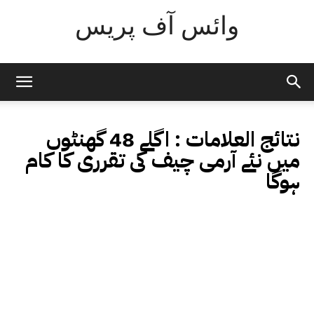
وائس آف پریس
نتائج العلامات :
اگلے 48 گھنٹوں
میں نئے آرمی چیف کی تقرری کا کام
ہوگا