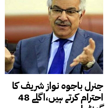
جنرل باجوہ نواز شریف کا
احترام کرتے ہیں،اگلے 48