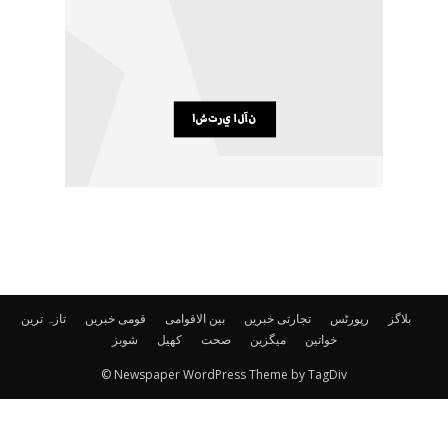
بلاگز
رپورٹس
تجارتی خبریں
بین الاقوامی
قومی خبریں
تازہ ترین
خواتین
میگزین
صحت
کھیل
شوبز
© Newspaper WordPress Theme by TagDiv