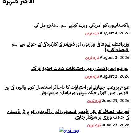
الأكثر شهرة
پاکستانیوں کو امریکی ویزے کیلیے اہم استثنیٰ مل گیا
August 4, 2026
تازہ ترین
وزیراعظم نےوفاقی وزارتوں اور ڈویژنز کی کارکردگی کے حوالے سے اہم
فیصلہ کر لیا
August 3, 2026
تازہ ترین
ایم کیو ایم پاکستان میں اختلافات شدت اختیار کر گئے
August 2, 2026
تازہ ترین
عوام پر رعب جھاڑنے اور اختیارات کا ناجائز استعمال کرنے والوں کی پیرا
فورس میں کوئی جگہ نہیں:وزیراعلیٰ مریم نواز
June 29, 2026
تازہ ترین
تحریک انصاف کے رکن قومی اسمبلی اقبال آفریدی کو پارٹی ڈسپلن
کی خلاف ورزی پر شوکاز جاری
June 27, 2026
تازہ ترین