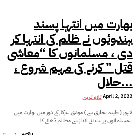
بھارت میں انتہا پسند
ہندوئوں نے ظلم کی انتہا کر
دی ، مسلمانوں کا “معاشی
قتل ” کرنے کی مہم شروع ،
حلال...
April 2, 2022
تازہ ترین
لاہور ( طیبہ بخاری سے ) مودی سرکار کے دور میں بھارت میں
مسلمانوں پر نت نئے انداز سے مظالم ڈھانے کا...