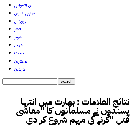
بین الاقوامی
تجارتی خبریں
رپورٹس
بلاگز
شوبز
کھیل
صحت
میگزین
خواتین
نتائج العلامات :
بھارت میں انتہا
پسندوں نے مسلمانوں کا "معاشی
قتل "کرنے کی مہم شروع کر دی