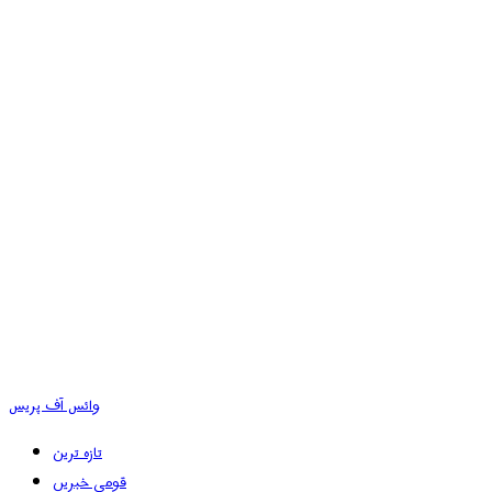
وائس آف پریس
تازہ ترین
قومی خبریں