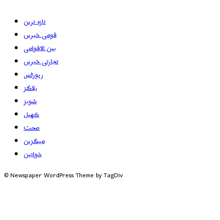
تازہ ترین
قومی خبریں
بین الاقوامی
تجارتی خبریں
رپورٹس
بلاگز
شوبز
کھیل
صحت
میگزین
خواتین
© Newspaper WordPress Theme by TagDiv