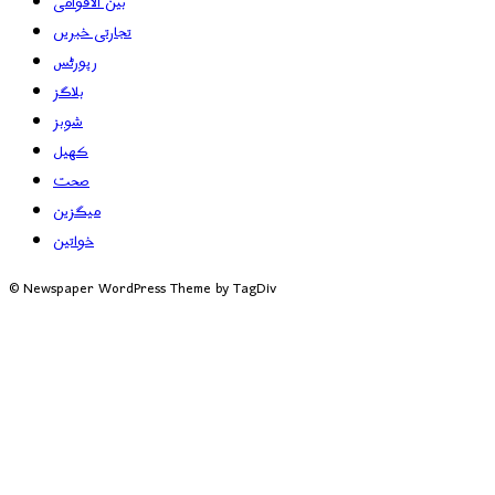
بین الاقوامی
تجارتی خبریں
رپورٹس
بلاگز
شوبز
کھیل
صحت
میگزین
خواتین
© Newspaper WordPress Theme by TagDiv