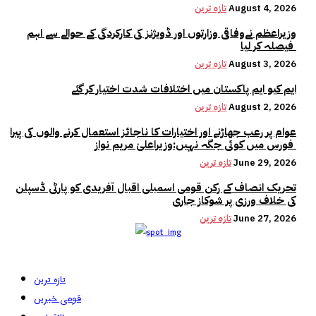
August 4, 2026
تازہ ترین
وزیراعظم نےوفاقی وزارتوں اور ڈویژنز کی کارکردگی کے حوالے سے اہم
فیصلہ کر لیا
August 3, 2026
تازہ ترین
ایم کیو ایم پاکستان میں اختلافات شدت اختیار کر گئے
August 2, 2026
تازہ ترین
عوام پر رعب جھاڑنے اور اختیارات کا ناجائز استعمال کرنے والوں کی پیرا
فورس میں کوئی جگہ نہیں:وزیراعلیٰ مریم نواز
June 29, 2026
تازہ ترین
تحریک انصاف کے رکن قومی اسمبلی اقبال آفریدی کو پارٹی ڈسپلن
کی خلاف ورزی پر شوکاز جاری
June 27, 2026
تازہ ترین
تازہ ترین
قومی خبریں