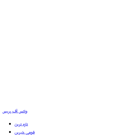
وائس آف پریس
تازہ ترین
قومی خبریں