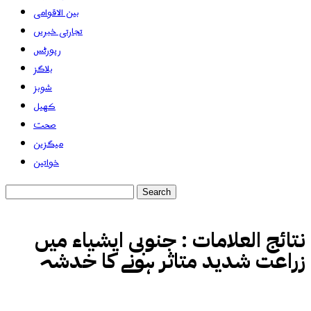
بین الاقوامی
تجارتی خبریں
رپورٹس
بلاگز
شوبز
کھیل
صحت
میگزین
خواتین
نتائج العلامات :
جنوبی ایشیاء میں
زراعت شدید متاثر ہونے کا خدشہ