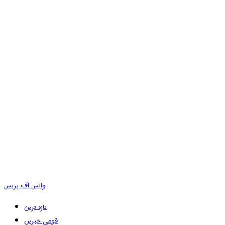
وائس آف پریس
تازہ ترین
قومی خبریں