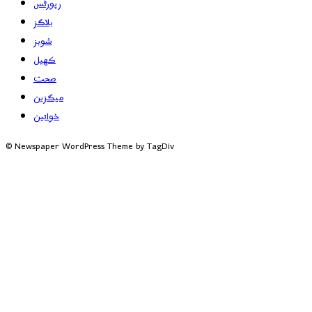
رپورٹس
بلاگز
شوبز
کھیل
صحت
میگزین
خواتین
© Newspaper WordPress Theme by TagDiv