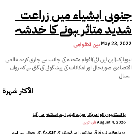
جنوبی ایشیاء میں زراعت
شدید متاثر ہونے کا خدشہ
May 23, 2022
بین الاقوامی
نیویارک(این این آئی)اقوام متحدہ کی جانب سے جاری کردہ عالمی
اقتصادی صورتحال اور امکانات کی پیشگوئی کی گئی ہے کہ رواں
سال...
الأكثر شهرة
پاکستانیوں کو امریکی ویزے کیلیے اہم استثنیٰ مل گیا
August 4, 2026
تازہ ترین
وزیراعظم نےوفاقی وزارتوں اور ڈویژنز کی کارکردگی کے حوالے سے اہم