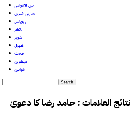
بین الاقوامی
تجارتی خبریں
رپورٹس
بلاگز
شوبز
کھیل
صحت
میگزین
خواتین
نتائج العلامات :
حامد رضا کا دعویٰ