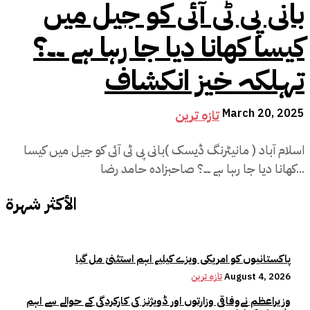
بانی پی ٹی آئی کو جیل میں
کیسا کھانا دیا جا رہا ہے ۔۔؟
تہلکہ خیز انکشاف
March 20, 2025
تازہ ترین
اسلام آباد ( مانیٹرنگ ڈیسک )بانی پی ٹی آئی کو جیل میں کیسا
کھانا دیا جا رہا ہے ۔۔؟ صاحبزادہ حامد رضا...
الأكثر شهرة
پاکستانیوں کو امریکی ویزے کیلیے اہم استثنیٰ مل گیا
August 4, 2026
تازہ ترین
وزیراعظم نےوفاقی وزارتوں اور ڈویژنز کی کارکردگی کے حوالے سے اہم