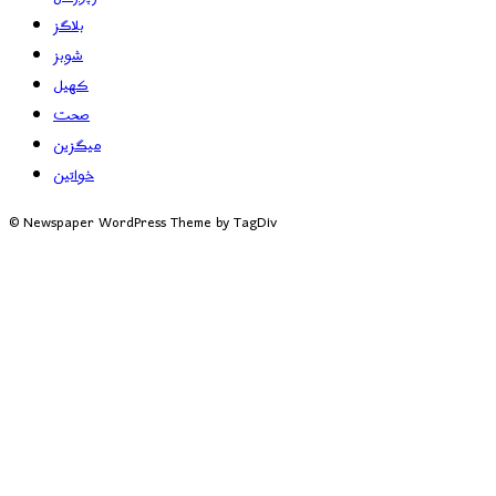
بلاگز
شوبز
کھیل
صحت
میگزین
خواتین
© Newspaper WordPress Theme by TagDiv