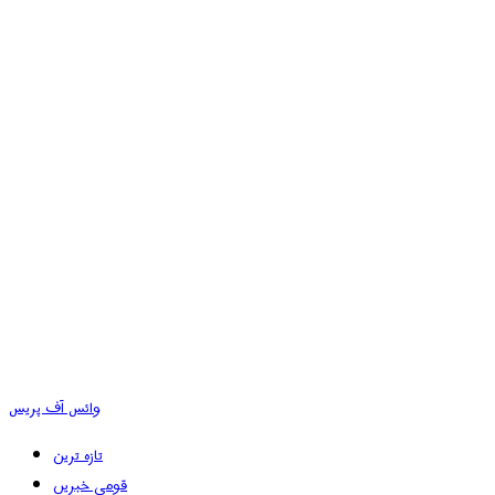
وائس آف پریس
تازہ ترین
قومی خبریں