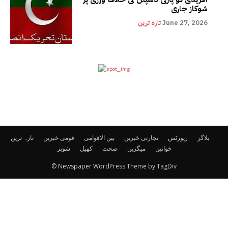
شوکاز جاری
June 27, 2026
تازہ ترین
بلاگز
رپورٹس
تجارتی خبریں
بین الاقوامی
قومی خبریں
تازہ ترین
خواتین
میگزین
صحت
کھیل
شوبز
© Newspaper WordPress Theme by TagDiv