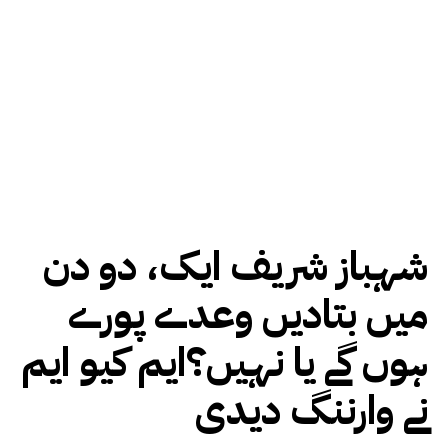
شہباز شریف ایک، دو دن
میں بتادیں وعدے پورے
ہوں گے یا نہیں؟ایم کیو ایم
نے وارننگ دیدی