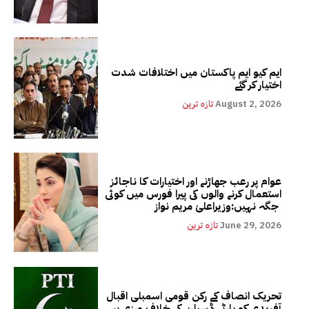
ایم کیو ایم پاکستان میں اختلافات شدت
اختیار کر گئے
August 2, 2026
تازہ ترین
عوام پر رعب جھاڑنے اور اختیارات کا ناجائز
استعمال کرنے والوں کی پیرا فورس میں کوئی
جگہ نہیں:وزیراعلیٰ مریم نواز
June 29, 2026
تازہ ترین
تحریک انصاف کے رکن قومی اسمبلی اقبال
آفریدی کو پارٹی ڈسپلن کی خلاف ورزی پر