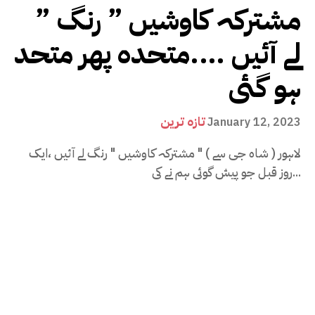
” مشترکہ کاوشیں ” رنگ
لے آئیں ….متحدہ پھر متحد
ہو گئی
تازہ ترین
January 12, 2023
لاہور ( شاہ جی سے ) " مشترکہ کاوشیں " رنگ لے آئیں ،ایک
روز قبل جو پیش گوئی ہم نے کی...