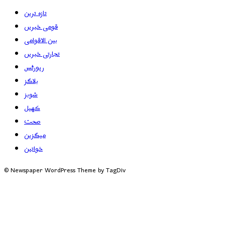
تازہ ترین
قومی خبریں
بین الاقوامی
تجارتی خبریں
رپورٹس
بلاگز
شوبز
کھیل
صحت
میگزین
خواتین
© Newspaper WordPress Theme by TagDiv