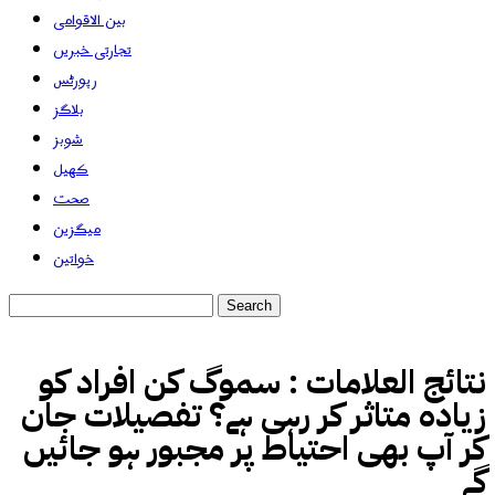
بین الاقوامی
تجارتی خبریں
رپورٹس
بلاگز
شوبز
کھیل
صحت
میگزین
خواتین
نتائج العلامات :
سموگ کن افراد کو
زیادہ متاثر کر رہی ہے؟ تفصیلات جان
کر آپ بھی احتیاط پر مجبور ہو جائیں
گے