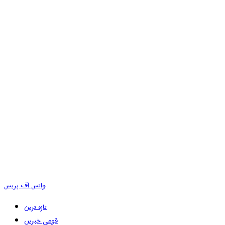
وائس آف پریس
تازہ ترین
قومی خبریں