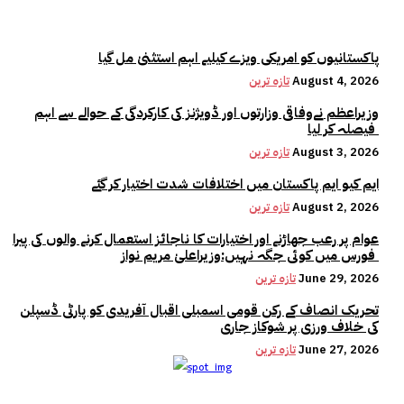
پاکستانیوں کو امریکی ویزے کیلیے اہم استثنیٰ مل گیا
August 4, 2026
تازہ ترین
وزیراعظم نےوفاقی وزارتوں اور ڈویژنز کی کارکردگی کے حوالے سے اہم
فیصلہ کر لیا
August 3, 2026
تازہ ترین
ایم کیو ایم پاکستان میں اختلافات شدت اختیار کر گئے
August 2, 2026
تازہ ترین
عوام پر رعب جھاڑنے اور اختیارات کا ناجائز استعمال کرنے والوں کی پیرا
فورس میں کوئی جگہ نہیں:وزیراعلیٰ مریم نواز
June 29, 2026
تازہ ترین
تحریک انصاف کے رکن قومی اسمبلی اقبال آفریدی کو پارٹی ڈسپلن
کی خلاف ورزی پر شوکاز جاری
June 27, 2026
تازہ ترین