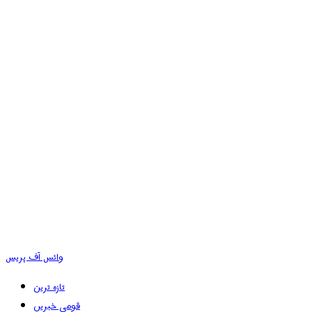
وائس آف پریس
تازہ ترین
قومی خبریں