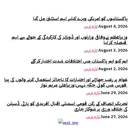
پاکستانیوں کو امریکی ویزے کیلیے اہم استثنیٰ مل گیا
August 4, 2026
تازہ ترین
وزیراعظم نےوفاقی وزارتوں اور ڈویژنز کی کارکردگی کے حوالے سے اہم
فیصلہ کر لیا
August 3, 2026
تازہ ترین
ایم کیو ایم پاکستان میں اختلافات شدت اختیار کر گئے
August 2, 2026
تازہ ترین
عوام پر رعب جھاڑنے اور اختیارات کا ناجائز استعمال کرنے والوں کی پیرا
فورس میں کوئی جگہ نہیں:وزیراعلیٰ مریم نواز
June 29, 2026
تازہ ترین
تحریک انصاف کے رکن قومی اسمبلی اقبال آفریدی کو پارٹی ڈسپلن
کی خلاف ورزی پر شوکاز جاری
June 27, 2026
تازہ ترین