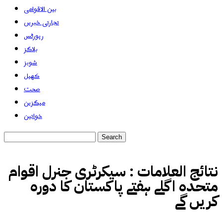
بین الاقوامی
تجارتی خبریں
رپورٹس
بلاگز
شوبز
کھیل
صحت
میگزین
خواتین
نتائج العلامات :
سیکرٹری جنرل اقوام
متحدہ اگلے ہفتے پاکستان کا دورہ
کریں گے