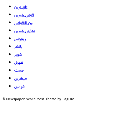
تازہ ترین
قومی خبریں
بین الاقوامی
تجارتی خبریں
رپورٹس
بلاگز
شوبز
کھیل
صحت
میگزین
خواتین
© Newspaper WordPress Theme by TagDiv