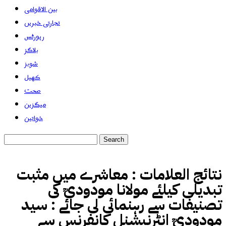
بین الاقوامی
تجارتی خبریں
رپورٹس
بلاگز
شوبز
کھیل
صحت
میگزین
خواتین
نتائج العلامات :
معاشرے میں مثبت
تبدیلی کیلئے مولانا مودودیؒ کی
تصنیفات سے رہنمائی لی جائے : سید
مودودیؒ انٹرنیشنل کانفرنس سے