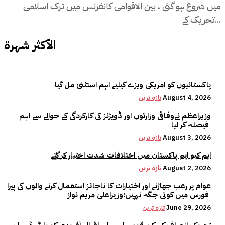
میں شروع ہو گئی ، بین الاقوامی کانفرنس میں ترک اسلامی
تحریک کے...
الأكثر شهرة
پاکستانیوں کو امریکی ویزے کیلیے اہم استثنیٰ مل گیا
August 4, 2026
تازہ ترین
وزیراعظم نےوفاقی وزارتوں اور ڈویژنز کی کارکردگی کے حوالے سے اہم
فیصلہ کر لیا
August 3, 2026
تازہ ترین
ایم کیو ایم پاکستان میں اختلافات شدت اختیار کر گئے
August 2, 2026
تازہ ترین
عوام پر رعب جھاڑنے اور اختیارات کا ناجائز استعمال کرنے والوں کی پیرا
فورس میں کوئی جگہ نہیں:وزیراعلیٰ مریم نواز
June 29, 2026
تازہ ترین