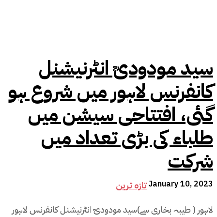
سید مودودیؒ انٹرنیشنل
کانفرنس لاہور میں شروع ہو
گئی، افتتاحی سیشن میں
طلباء کی بڑی تعداد میں
شرکت
January 10, 2023
تازہ ترین
لاہور ( طیبہ بخاری سے)سید مودودیؒ انٹرنیشنل کانفرنس لاہور