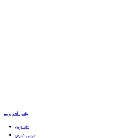
وائس آف پریس
تازہ ترین
قومی خبریں