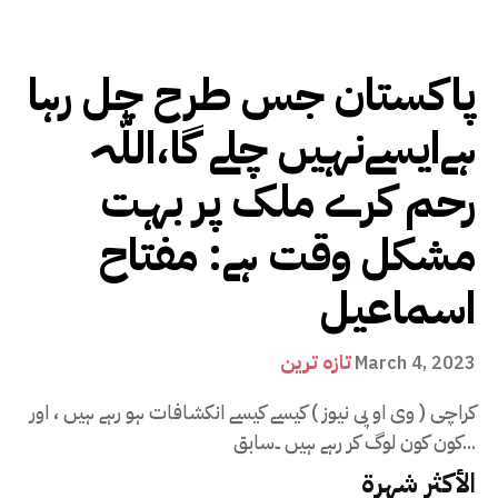
پاکستان جس طرح چل رہا
ہےایسےنہیں چلے گا،اللّٰہ
رحم کرے ملک پر بہت
مشکل وقت ہے: مفتاح
اسماعیل
تازہ ترین
March 4, 2023
کراچی ( وی او پی نیوز ) کیسے کیسے انکشافات ہو رہے ہیں ، اور
کون کون لوگ کر رہے ہیں ۔سابق...
الأكثر شهرة