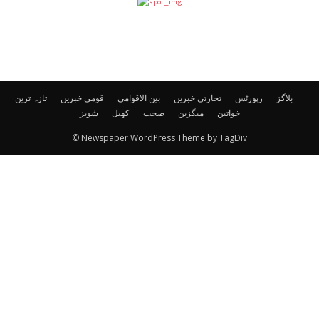
بلاگز
رپورٹس
تجارتی خبریں
بین الاقوامی
قومی خبریں
تازہ ترین
خواتین
میگزین
صحت
کھیل
شوبز
© Newspaper WordPress Theme by TagDiv