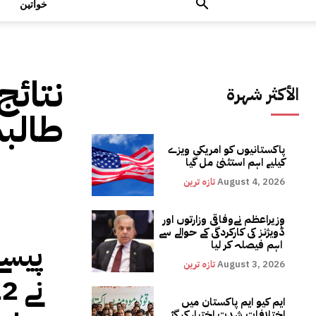
خواتین
نتائج
الأكثر شهرة
طالب
پاکستانیوں کو امریکی ویزے
کیلیے اہم استثنیٰ مل گیا
August 4, 2026
تازہ ترین
وزیراعظم نےوفاقی وزارتوں اور
ڈویژنز کی کارکردگی کے حوالے سے
پیسے
اہم فیصلہ کر لیا
August 3, 2026
تازہ ترین
ایم کیو ایم پاکستان میں
اختلافات شدت اختیار کر گئے