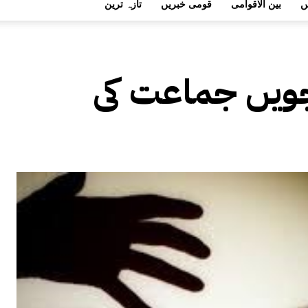
ں
بین الاقوامی
قومی خبریں
تازہ ترین
چویں جماعت کی