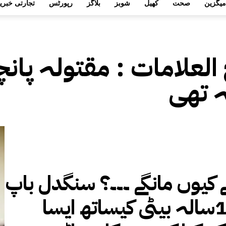
میگزین
صحت
کھیل
شوبز
بلاگز
رپورٹس
تجارتی خبری
 العلامات :
مقتولہ پان
ہ تھی
 کیوں مانگے ۔۔۔؟ سنگدل باپ
نے 12سالہ بیٹی کیساتھ ایسا