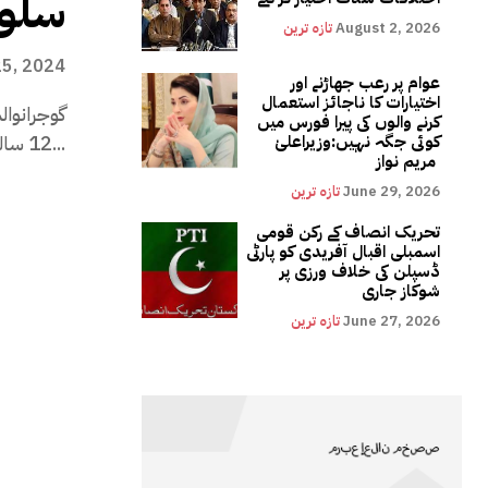
سلوک
August 2, 2026
تازہ ترین
5, 2024
عوام پر رعب جھاڑنے اور
اختیارات کا ناجائز استعمال
گوجرانوال
کرنے والوں کی پیرا فورس میں
12 سالہ بیٹی کو جان سے مار...
کوئی جگہ نہیں:وزیراعلیٰ
مریم نواز
June 29, 2026
تازہ ترین
تحریک انصاف کے رکن قومی
اسمبلی اقبال آفریدی کو پارٹی
ڈسپلن کی خلاف ورزی پر
شوکاز جاری
June 27, 2026
تازہ ترین