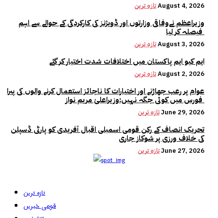
August 4, 2026
تازہ ترین
وزیراعظم نےوفاقی وزارتوں اور ڈویژنز کی کارکردگی کے حوالے سے اہم
فیصلہ کر لیا
August 3, 2026
تازہ ترین
ایم کیو ایم پاکستان میں اختلافات شدت اختیار کر گئے
August 2, 2026
تازہ ترین
عوام پر رعب جھاڑنے اور اختیارات کا ناجائز استعمال کرنے والوں کی پیرا
فورس میں کوئی جگہ نہیں:وزیراعلیٰ مریم نواز
June 29, 2026
تازہ ترین
تحریک انصاف کے رکن قومی اسمبلی اقبال آفریدی کو پارٹی ڈسپلن
کی خلاف ورزی پر شوکاز جاری
June 27, 2026
تازہ ترین
تازہ ترین
قومی خبریں