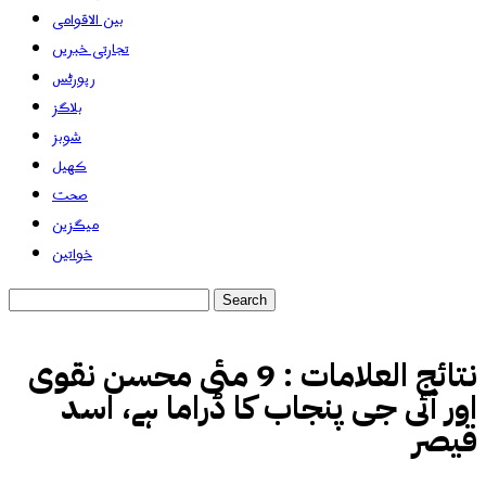
بین الاقوامی
تجارتی خبریں
رپورٹس
بلاگز
شوبز
کھیل
صحت
میگزین
خواتین
نتائج العلامات :
9 مئی محسن نقوی
اور آئی جی پنجاب کا ڈراما ہے، اسد
قیصر