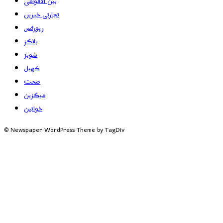
بین الاقوامی
تجارتی خبریں
رپورٹس
بلاگز
شوبز
کھیل
صحت
میگزین
خواتین
© Newspaper WordPress Theme by TagDiv