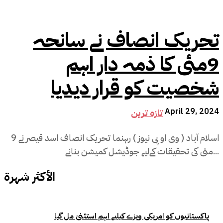
تحریک انصاف نے سانحہ
9مئی کا ذمہ دار اہم
شخصیت کو قرار دیدیا
April 29, 2024
تازہ ترین
اسلام آباد ( وی او پی نیوز ) رہنما تحریک انصاف اسد قیصر نے 9
مئی کی تحقیقات کےلیے جوڈیشل کمیشن بنانے...
الأكثر شهرة
پاکستانیوں کو امریکی ویزے کیلیے اہم استثنیٰ مل گیا