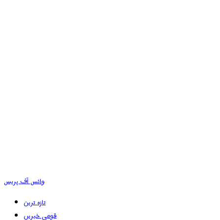
وائس آف پریس
تازہ ترین
قومی خبریں