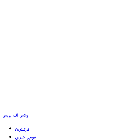
وائس آف پریس
تازہ ترین
قومی خبریں