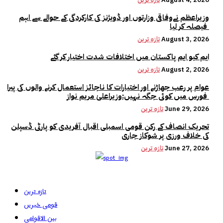
وزیراعظم نےوفاقی وزارتوں اور ڈویژنز کی کارکردگی کے حوالے سے اہم
فیصلہ کر لیا
August 3, 2026
تازہ ترین
ایم کیو ایم پاکستان میں اختلافات شدت اختیار کر گئے
August 2, 2026
تازہ ترین
عوام پر رعب جھاڑنے اور اختیارات کا ناجائز استعمال کرنے والوں کی پیرا
فورس میں کوئی جگہ نہیں:وزیراعلیٰ مریم نواز
June 29, 2026
تازہ ترین
تحریک انصاف کے رکن قومی اسمبلی اقبال آفریدی کو پارٹی ڈسپلن
کی خلاف ورزی پر شوکاز جاری
June 27, 2026
تازہ ترین
تازہ ترین
قومی خبریں
بین الاقوامی