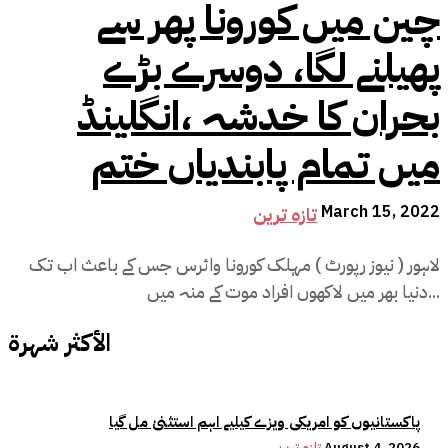
چین میں کورونا پھر سے
پھیلنے لگا، دوسرے بڑے
بحران کا خدشہ ،انگلینڈ
میں تمام پابندیاں ختم
March 15, 2022
تازہ ترین
لاہور ( نیوز رپورٹ ) مہلک کورونا وائرس جس کے باعث اب تک
دنیا بھر میں لاکھوں افراد موت کے منہ میں...
الأكثر شهرة
پاکستانیوں کو امریکی ویزے کیلیے اہم استثنیٰ مل گیا
August 4, 2026
تازہ ترین