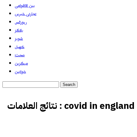
بین الاقوامی
تجارتی خبریں
رپورٹس
بلاگز
شوبز
کھیل
صحت
میگزین
خواتین
covid in england
نتائج العلامات :