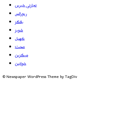
تجارتی خبریں
رپورٹس
بلاگز
شوبز
کھیل
صحت
میگزین
خواتین
© Newspaper WordPress Theme by TagDiv