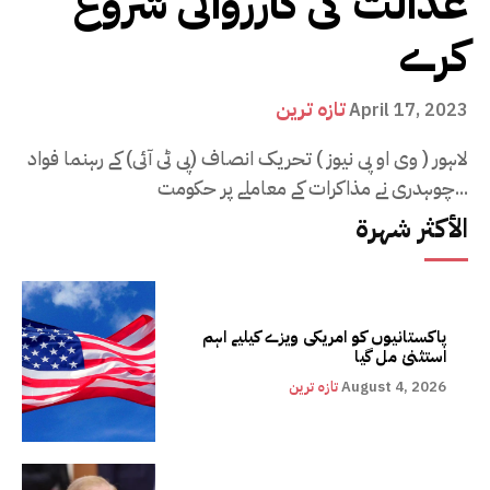
عدالت کی کارروائی شروع
کرے
تازہ ترین
April 17, 2023
لاہور ( وی او پی نیوز ) تحریک انصاف (پی ٹی آئی) کے رہنما فواد
چوہدری نے مذاکرات کے معاملے پر حکومت...
الأكثر شهرة
پاکستانیوں کو امریکی ویزے کیلیے اہم
استثنیٰ مل گیا
August 4, 2026
تازہ ترین