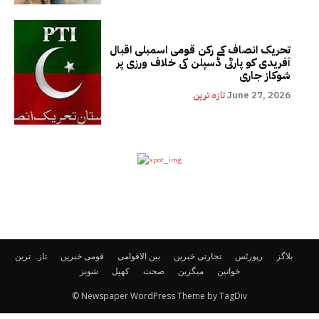
تحریک انصاف کے رکن قومی اسمبلی اقبال
آفریدی کو پارٹی ڈسپلن کی خلاف ورزی پر
شوکاز جاری
June 27, 2026
تازہ ترین
بلاگز
رپورٹس
تجارتی خبریں
بین الاقوامی
قومی خبریں
تازہ ترین
خواتین
میگزین
صحت
کھیل
شوبز
© Newspaper WordPress Theme by TagDiv