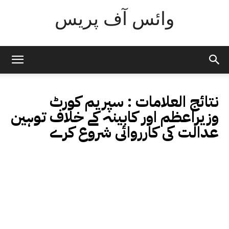
وائس آف پریس
نتائج العلامات :
سپریم کورٹ
وزیراعظم اور کابینہ کے خلاف توہین
عدالت کی کارروائی شروع کرے