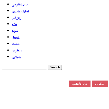
بین الاقوامی
تجارتی خبریں
رپورٹس
بلاگز
شوبز
کھیل
صحت
میگزین
خواتین
میگزین
بین الاقوامی