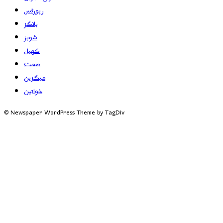
رپورٹس
بلاگز
شوبز
کھیل
صحت
میگزین
خواتین
© Newspaper WordPress Theme by TagDiv