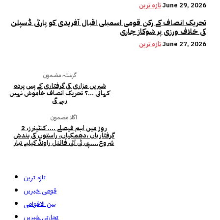
June 29, 2026
تازہ ترین
تحریک انصاف کے رکن قومی اسمبلی اقبال آفریدی کو پارٹی ڈسپلن
کی خلاف ورزی پر شوکاز جاری
June 27, 2026
تازہ ترین
گزشتہ مضمون
شیریں مزاری کی گرفتاری کے پس پردہ
کہانی …؟ تحریک انصاف خاموش نہیں
رہے گی
اگلا مضمون
2 روز میں اہم فیصلے …. کنٹینرز،
گرفتاریاں ،دھمکیاں، راستوں کی بندش
شروع…..پی ٹی آئی فائنل راونڈ کیلیے تیار
تازہ ترین
قومی خبریں
بین الاقوامی
تجارتی خبریں