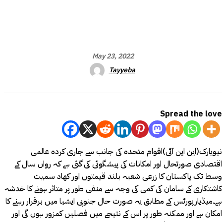
May 23, 2022
Tayyeba
Spread the love
نیویارک(این این آئی)اقوام متحدہ کی جانب سے جاری کردہ عالمی
اقتصادی صورتحال اور امکانات کی پیشگوئی کی گئی ہے کہ رواں سال کے
وسط تک پاکستان کا زرعی شعبہ بلند قیمتوں اور کھاد سمیت
کاشتکاری کے سامان کی کمی کی وجہ سے منفی طور پر متاثر ہونے کا خدشہ
ہے۔میڈیارپورٹس کے مطابق یہ صورت حال جنوبی ایشیا میں برقرار رہنے کا
امکان ہے اور ممکنہ طور پر اس کے نتیجے میں فصلیں کمزور ہوں گی اور