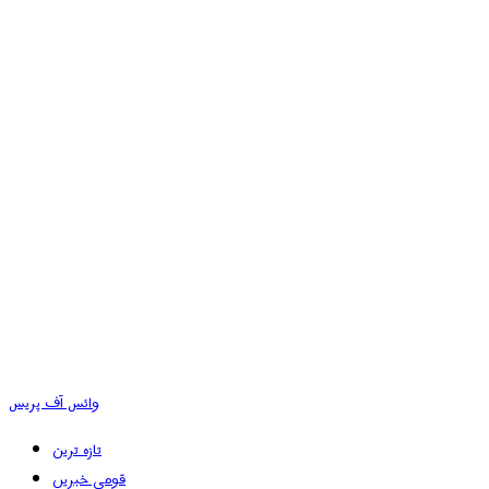
وائس آف پریس
تازہ ترین
قومی خبریں