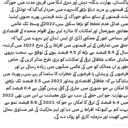
پاکستان، بھارت، بنگلہ دیش اور سری لنکا میں قریبی مدت میں خوراک
کی قیمتوں پر مزید دباؤ بڑھے گا،سروے میں خبردار کیا گیا کہ توانائی کی
بلند قیمتوں کے ساتھ ساتھ خوراک کی بلند قیمتیں پورے جنوبی ایشیا
میں غذائی عدم تحفظ کو بڑھا سکتی ہیں۔2022کے وسط تک عالمی
معاشی صورتحال اور امکانات کا جائزہ لیتے ہوئے اقوام متحدہ کے اقتصادی
اور سماجی امور کے محکمے (ڈی ای ایس اے)نے اپنے سروے میں کہا کہ
خطے میں صارفین کے لیے قیمتوں میں افراط زر کی شرح 2022 میں گزشتہ
سال کے 8.9 فیصد سے بڑھ کر 9.5 فیصد ہونے کی توقع ہے۔ سخت بیرونی
مالیاتی حالات علاقائی ترقی کے امکانات کو بری طرح متاثر کریں گے، خاص
طور پر ان ممالک کو جن کی عالمی منڈیوں میں زیادہ رسائی ہے اور
قرضوں کی پریشانی یا قرضوں کے خطرات کا سامنا کر رہے ہیں۔رپورٹ میں
بتایا گیا ہے کہ علاقائی اقتصادی پیداور 2022 میں 5.5 فیصد تک بڑھنے
کا امکان ہے جو جنوری میں جاری کی گئی پیشن گوئی سے 0.4 فیصد کم
ہے۔بھارت، جو اس خطے کی سب سے بڑی معیشت ہے اس میں بھی 2022
میں 6.4 فیصد کی ترقی کا امکان ہے جو کہ 2021 کی 8.8 فیصد نمو سے
بہت کم ہے کیونکہ افراط زر میں دبا اور لیبر مارکیٹ کی غیر مساوی بحالی
نجی کھپت اور سرمایہ کاری کو روک دے گی۔