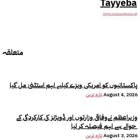
Tayyeba
https://voiceofpress.pk
متعلقہ
پاکستانیوں کو امریکی ویزے کیلیے اہم استثنیٰ مل گیا
August 4, 2026
تازہ ترین
وزیراعظم نےوفاقی وزارتوں اور ڈویژنز کی کارکردگی کے
حوالے سے اہم فیصلہ کر لیا
August 3, 2026
تازہ ترین