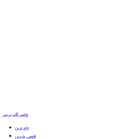
وائس آف پریس
تازہ ترین
قومی خبریں