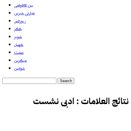
بین الاقوامی
تجارتی خبریں
رپورٹس
بلاگز
شوبز
کھیل
صحت
میگزین
خواتین
نتائج العلامات :
ادبی نشست