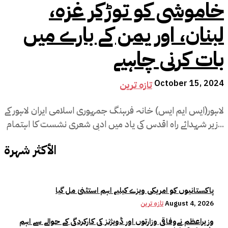
خاموشی کو توڑکر غزہ،
لبنان، اور یمن کے بارے میں
بات کرنی چاہیے
October 15, 2024
تازہ ترین
لاہور(ایس ایم ایس) خانہ فرہنگ جمہوری اسلامی ایران لاہور کے
زیر شہدائے راہ اقدس کی یاد میں ادبی شعری نشست کا اہتمام...
الأكثر شهرة
پاکستانیوں کو امریکی ویزے کیلیے اہم استثنیٰ مل گیا
August 4, 2026
تازہ ترین
وزیراعظم نےوفاقی وزارتوں اور ڈویژنز کی کارکردگی کے حوالے سے اہم