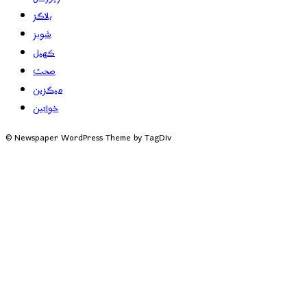
بلاگز
شوبز
کھیل
صحت
میگزین
خواتین
© Newspaper WordPress Theme by TagDiv