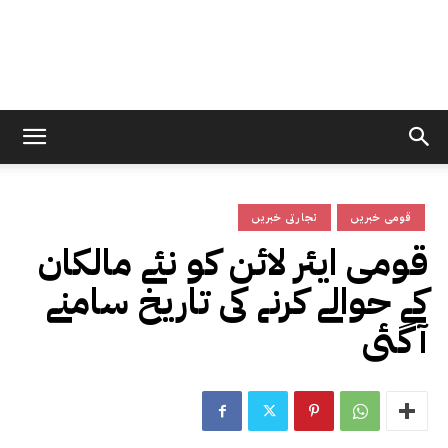
قومی خبریں
تجارتی خبریں
قومی ایئر لائن کو نئے مالکان
کے حوالے کرنے کی تاریخ سامنے
آگئی