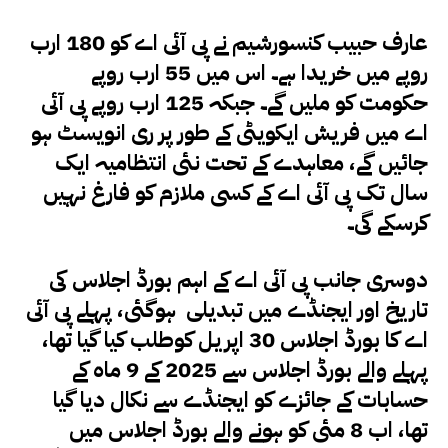
عارف حبیب کنسورشیم نے پی آئی اے کو 180 ارب
روپے میں خریدا ہے۔ اس میں 55 ارب روپے
حکومت کو ملیں گے۔ جبکہ 125 ارب روپے پی آئی
اے میں فریش ایکویٹی کے طور پر ری انویسٹ ہو
جائیں گے، معاہدے کے تحت نئی انتظامیہ ایک
سال تک پی آئی اے کے کسی ملازم کو فارغ نہیں
کرسکے گی۔
دوسری جانب پی آئی اے کے اہم بورڈ اجلاس کی
تاریخ اور ایجنڈے میں تبدیلی ہوگئی، پہلے پی آئی
اے کا بورڈ اجلاس 30 اپریل کوطلب کیا گیا تھا،
پہلے والے بورڈ اجلاس سے 2025 کے 9 ماہ کے
حسابات کے جائزے کو ایجنڈے سے نکال دیا گیا
تھا، اب 8 مئی کو ہونے والے بورڈ اجلاس میں