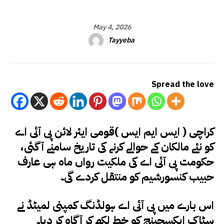
May 4, 2026
Tayyeba
Spread the love
کراچی ( ایس ایم ایس )قومی ایئر لائن پی آئی اے
کو نئے مالکان کے حوالے کرنے کی تاریخ سامنے آگئی،
حکومت پی آئی اے کی ملکیت رواں ماہ ہی عارف
حبیب کنسورشیم کو منتقل کردے گی۔
اس بارے میں پی آئی اے ہولڈنگ کمپنی لمیٹڈ نے
سٹاک ایکسچینج کو خط لکھ کر آگاہ کر دیا۔