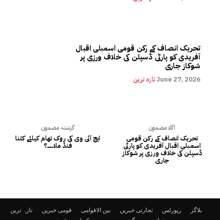
تحریک انصاف کے رکن قومی اسمبلی اقبال
آفریدی کو پارٹی ڈسپلن کی خلاف ورزی پر
شوکاز جاری
June 27, 2026
تازہ ترین
اگلا مضمون
گزشتہ مضمون
تحریک انصاف کے رکن قومی
ایچ آئی وی کی روک تھام کیلئے کتنا
اسمبلی اقبال آفریدی کو پارٹی
فنڈ ملا۔۔۔؟
ڈسپلن کی خلاف ورزی پر شوکاز
جاری
بلاگز
رپورٹس
تجارتی خبریں
بین الاقوامی
قومی خبریں
تازہ ترین