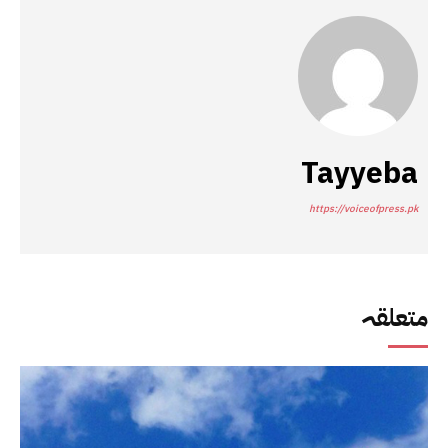
Tayyeba
https://voiceofpress.pk
متعلقہ