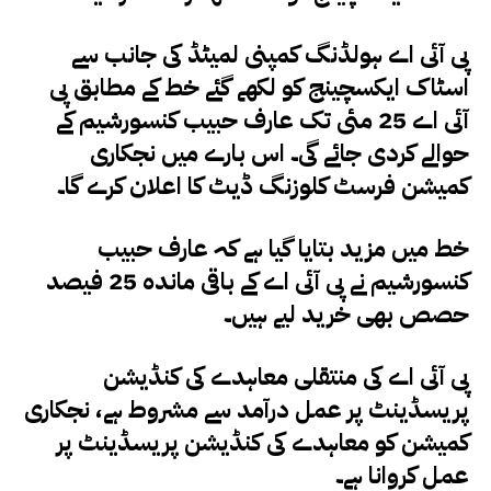
پی آئی اے ہولڈنگ کمپنی لمیٹڈ کی جانب سے
اسٹاک ایکسچینج کو لکھے گئے خط کے مطابق پی
آئی اے 25 مئی تک عارف حبیب کنسورشیم کے
حوالے کردی جائے گی۔ اس بارے میں نجکاری
کمیشن فرسٹ کلوزنگ ڈیٹ کا اعلان کرے گا۔
خط میں مزید بتایا گیا ہے کہ عارف حبیب
کنسورشیم نے پی آئی اے کے باقی ماندہ 25 فیصد
حصص بھی خرید لیے ہیں۔
پی آئی اے کی منتقلی معاہدے کی کنڈیشن
پریسڈینٹ پر عمل درآمد سے مشروط ہے، نجکاری
کمیشن کو معاہدے کی کنڈیشن پریسڈینٹ پر
عمل کروانا ہے۔