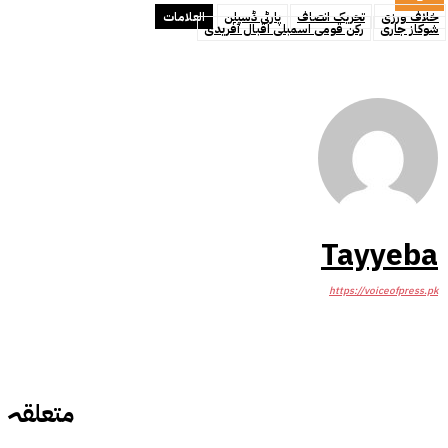
خلاف ورزی
تحریک انصاف
پارٹی ڈسپلن
العلامات
شوکاز جاری
رکن قومی اسمبلی اقبال آفریدی
Tayyeba
https://voiceofpress.pk
متعلقہ