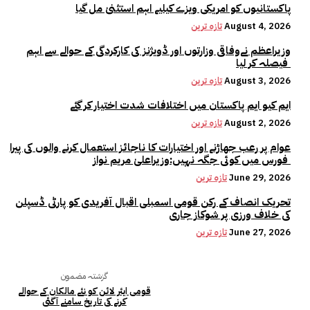
پاکستانیوں کو امریکی ویزے کیلیے اہم استثنیٰ مل گیا
August 4, 2026
تازہ ترین
وزیراعظم نےوفاقی وزارتوں اور ڈویژنز کی کارکردگی کے حوالے سے اہم
فیصلہ کر لیا
August 3, 2026
تازہ ترین
ایم کیو ایم پاکستان میں اختلافات شدت اختیار کر گئے
August 2, 2026
تازہ ترین
عوام پر رعب جھاڑنے اور اختیارات کا ناجائز استعمال کرنے والوں کی پیرا
فورس میں کوئی جگہ نہیں:وزیراعلیٰ مریم نواز
June 29, 2026
تازہ ترین
تحریک انصاف کے رکن قومی اسمبلی اقبال آفریدی کو پارٹی ڈسپلن
کی خلاف ورزی پر شوکاز جاری
June 27, 2026
تازہ ترین
گزشتہ مضمون
قومی ایئر لائن کو نئے مالکان کے حوالے
کرنے کی تاریخ سامنے آگئی