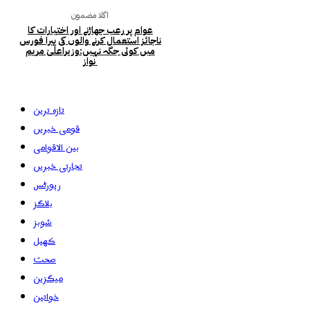
اگلا مضمون
عوام پر رعب جھاڑنے اور اختیارات کا
ناجائز استعمال کرنے والوں کی پیرا فورس
میں کوئی جگہ نہیں:وزیراعلیٰ مریم
نواز
تازہ ترین
قومی خبریں
بین الاقوامی
تجارتی خبریں
رپورٹس
بلاگز
شوبز
کھیل
صحت
میگزین
خواتین