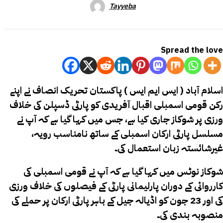
Tayyeba
Spread the love
اسلام آباد ( ایس ایم ایس ) پاکستان تحریک انصاف نے اپنے
رکن قومی اسمبلی اقبال آفریدی کو پارٹی ڈسپلن کی خلاف
ورزی پر شوکاز جاری کیا ہے، جس میں کہا گیا ہے کہ آپ نے
مسلسل پارٹی ارکان اسمبلی کے ساتھ نامناسب رویہ،
غیرشائستہ زبان استعمال کی۔
شوکاز نوٹس میں کہا گیا ہے کہ آپ نے قومی اسمبلی کی
کارروائی کے دوران پارلیمانی پارٹی کے فیصلوں کی خلاف ورزی
کی اور 23 جون کو اڈیالہ جیل کے باہر پارٹی ارکان پر حملے کی
منصوبہ بندی کی۔