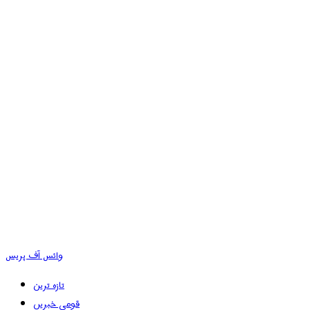
وائس آف پریس
تازہ ترین
قومی خبریں