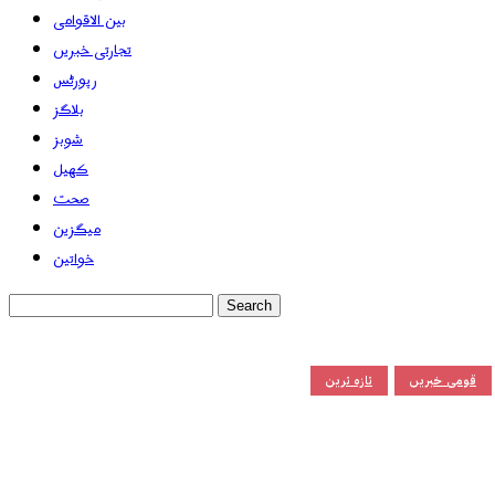
بین الاقوامی
تجارتی خبریں
رپورٹس
بلاگز
شوبز
کھیل
صحت
میگزین
خواتین
قومی خبریں
تازہ ترین