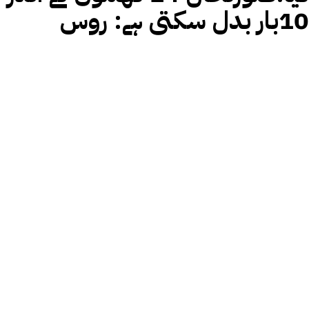
10بار بدل سکتی ہے: روس