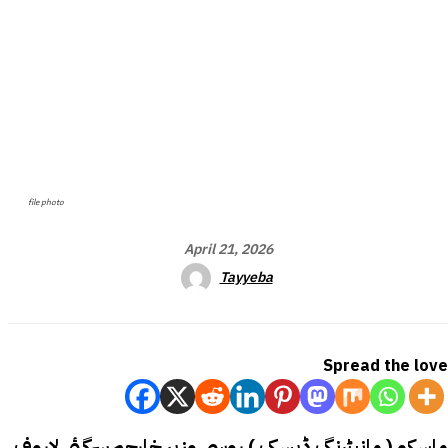
file photo
April 21, 2026
Tayyeba
Spread the love
ماسکو ( مانیٹرنگ ڈیسک ) روسی وزیر خارجہ سرگئی لاروف