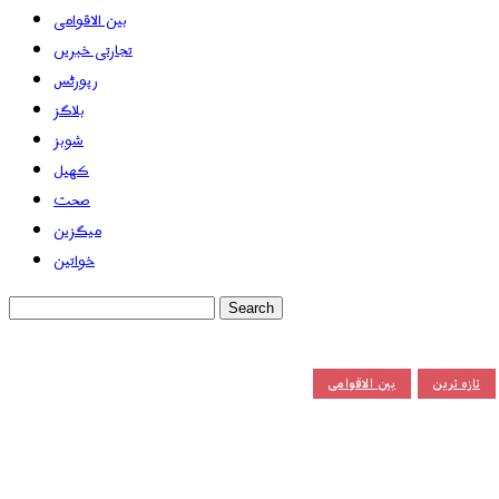
بین الاقوامی
تجارتی خبریں
رپورٹس
بلاگز
شوبز
کھیل
صحت
میگزین
خواتین
تازہ ترین
بین الاقوامی