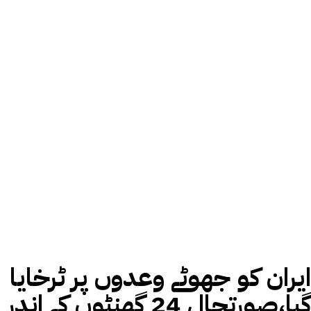
ایران کو جھوٹے وعدوں پر ٹرخایا
گیا،صورتحال 24 گھنٹوں کے اندر