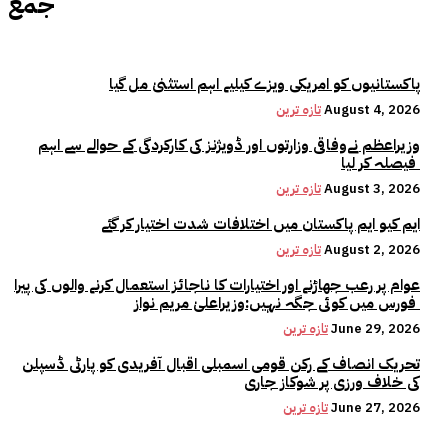
جمع
پاکستانیوں کو امریکی ویزے کیلیے اہم استثنیٰ مل گیا
August 4, 2026
تازہ ترین
وزیراعظم نےوفاقی وزارتوں اور ڈویژنز کی کارکردگی کے حوالے سے اہم
فیصلہ کر لیا
August 3, 2026
تازہ ترین
ایم کیو ایم پاکستان میں اختلافات شدت اختیار کر گئے
August 2, 2026
تازہ ترین
عوام پر رعب جھاڑنے اور اختیارات کا ناجائز استعمال کرنے والوں کی پیرا
فورس میں کوئی جگہ نہیں:وزیراعلیٰ مریم نواز
June 29, 2026
تازہ ترین
تحریک انصاف کے رکن قومی اسمبلی اقبال آفریدی کو پارٹی ڈسپلن
کی خلاف ورزی پر شوکاز جاری
June 27, 2026
تازہ ترین