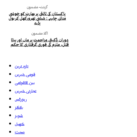
گزشتہ مضمون
پاکستان کی ثالثی پر بھارت کو خوشی
منانی چاہیے : ششی تھرورکھل کر بول
پڑے
اگلا مضمون
دوران ڈکیتی مزاحمت پر ماں اور بیٹا
قتل، ملزم کی فوری گرفتاری کا حکم
تازہ ترین
قومی خبریں
بین الاقوامی
تجارتی خبریں
رپورٹس
بلاگز
شوبز
کھیل
صحت