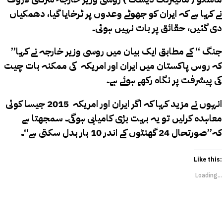
نے کہا ہے کہ ایران کو جھوٹے وعدوں پر ٹرخایا گیا، دھمکیاں
دی گئیں، حقائق پر بات نہیں ہوئی۔
’’جنگ ‘‘ کے مطابق ایک بیان میں روسی وزیر خارجہ نے کہا
کہ روس پاکستان میں ایران اور امریکہ کی ممکنہ بات چیت
کی پیشرفت پر نگاہ رکھے ہوئے ہے۔
انہوں نے مزید کہا کہ اگر ایران اور امریکہ 2015 جیسا کوئی
معاہدہ کرلیں تو یہ بہت بڑی کامیابی ہوگی۔ سمجھتا ہے
کہ’’صورتحال 24 گھنٹوں کے اندر 10 بار بدل سکتی ہے‘‘۔
Like this:
Loading...