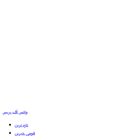
وائس آف پریس
تازہ ترین
قومی خبریں