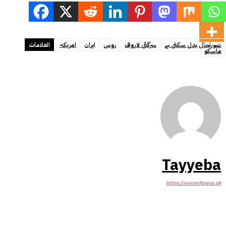
صورتحال بدل سکتی ہے
سرگئی لاروف
روس
ایران
امریکہ
العلامات
ماسکو
Tayyeba
https://voiceofpress.pk