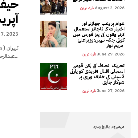
حیفہ
August 2, 2026
تازہ ترین
آپری
عوام پر رعب جھاڑنے اور
اختیارات کا ناجائز استعمال
17, 2025
کرنے والوں کی پیرا فورس میں
کوئی جگہ نہیں:وزیراعلیٰ
مریم نواز
تہران ( م
June 29, 2026
تازہ ترین
عبدالرحیم موسوی کا کہنا ہے کہ اسرائیل کے خلاف اصل...
تحریک انصاف کے رکن قومی
اسمبلی اقبال آفریدی کو پارٹی
ڈسپلن کی خلاف ورزی پر
شوکاز جاری
June 27, 2026
تازہ ترین