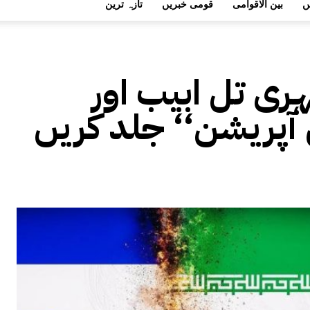
ں
بین الاقوامی
قومی خبریں
تازہ ترین
ری تل ابیب اور
آپریشن‘‘ جلد کریں