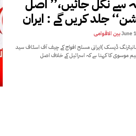
 سے نکل جائیں،’’ اصل
شن‘‘ جلد کریں گے : ایران
بین الاقوامی
June 
انیٹرنگ ڈیسک )ایرانی مسلح افواج کے چیف آف اسٹاف سید