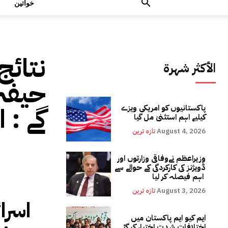
خواتین
نتائج
الأكثر شهرة
حیفہ 
گے : ا
پاکستانیوں کو امریکی ویزے
کیلیے اہم استثنیٰ مل گیا
August 4, 2026
تازہ ترین
وزیراعظم نےوفاقی وزارتوں اور
ڈویژنز کی کارکردگی کے حوالے سے
اہم فیصلہ کر لیا
August 3, 2026
تازہ ترین
اسرا
ایم کیو ایم پاکستان میں
اختلافات شدت اختیار کر گئے