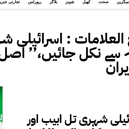
میگزین
صحت
کھیل
شوبز
بلاگز
رپورٹس
تجارتی خبری
 العلامات :
اسرائیلی شہ
سے نکل جائیں،’’ اصل 
یران
ئیلی شہری تل ابیب اور