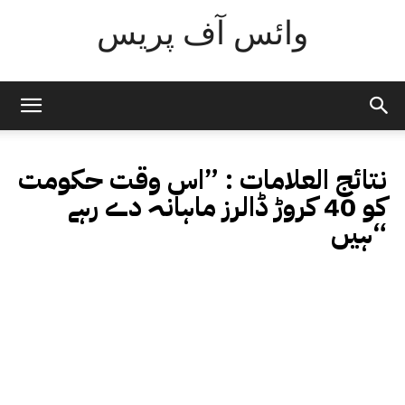
وائس آف پریس
نتائج العلامات :
”اس وقت حکومت
کو 40 کروڑ ڈالرز ماہانہ دے رہے
ہیں“