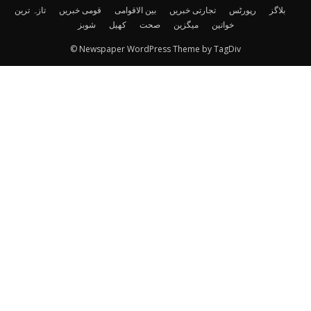
بلاگز
رپورٹس
تجارتی خبریں
بین الاقوامی
قومی خبریں
تازہ ترین
خواتین
میگزین
صحت
کھیل
شوبز
© Newspaper WordPress Theme by TagDiv