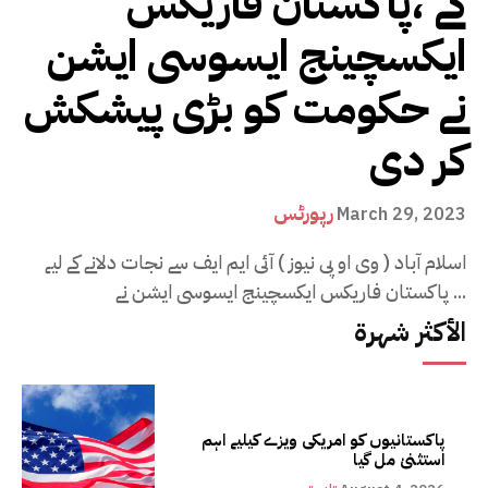
گے ،پاکستان فاریکس
ایکسچینج ایسوسی ایشن
نے حکومت کو بڑی پیشکش
کر دی
رپورٹس
March 29, 2023
اسلام آباد ( وی او پی نیوز ) آئی ایم ایف سے نجات دلانے کے لیے
پاکستان فاریکس ایکسچینج ایسوسی ایشن نے ...
الأكثر شهرة
پاکستانیوں کو امریکی ویزے کیلیے اہم
استثنیٰ مل گیا