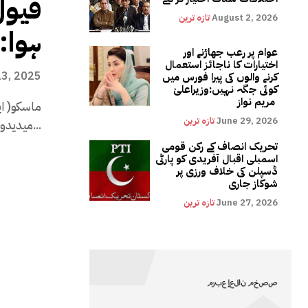
فیول
August 2, 2026
تازہ ترین
ہوا:
عوام پر رعب جھاڑنے اور
اختیارات کا ناجائز استعمال
23, 2025
کرنے والوں کی پیرا فورس میں
کوئی جگہ نہیں:وزیراعلیٰ
مریم نواز
ماسکو( ا
June 29, 2026
تازہ ترین
میدیدوف نے کہا ہے کہ امریکی حملے سے ایران...
تحریک انصاف کے رکن قومی
اسمبلی اقبال آفریدی کو پارٹی
ڈسپلن کی خلاف ورزی پر
شوکاز جاری
June 27, 2026
تازہ ترین