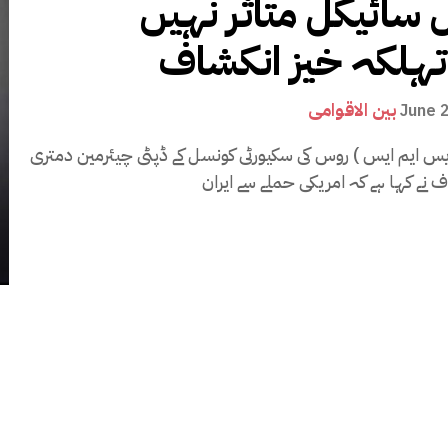
 سائیکل متاثر نہیں
تہلکہ خیز انکشاف
بین الاقوامی
June 
یس ایم ایس ) روس کی سکیورٹی کونسل کے ڈپٹی چیئرمین دمتری