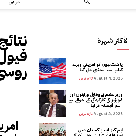
خواتین
نتائج
الأكثر شهرة
فیول 
روسی
پاکستانیوں کو امریکی ویزے
کیلیے اہم استثنیٰ مل گیا
August 4, 2026
تازہ ترین
وزیراعظم نےوفاقی وزارتوں اور
ڈویژنز کی کارکردگی کے حوالے سے
اہم فیصلہ کر لیا
August 3, 2026
تازہ ترین
امری
ایم کیو ایم پاکستان میں
اختلافات شدت اختیار کر گئے