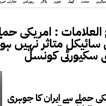
میگزین
صحت
کھیل
شوبز
بلاگز
رپورٹس
تجارتی خبری
 العلامات :
امریکی حملے
سائیکل متاثر نہیں ہوا
 سکیورٹی کونسل
کی حملے سے ایران کا جوہری