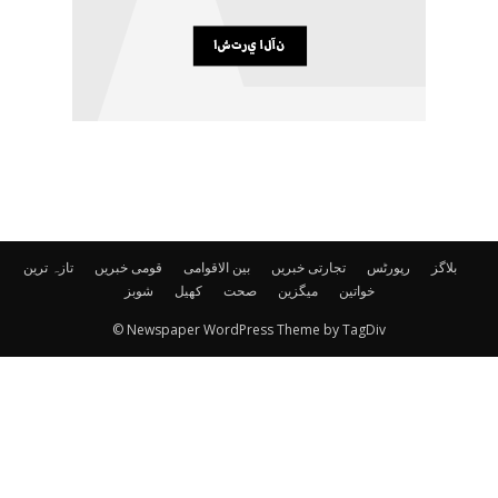
بلاگز
رپورٹس
تجارتی خبریں
بین الاقوامی
قومی خبریں
تازہ ترین
خواتین
میگزین
صحت
کھیل
شوبز
© Newspaper WordPress Theme by TagDiv