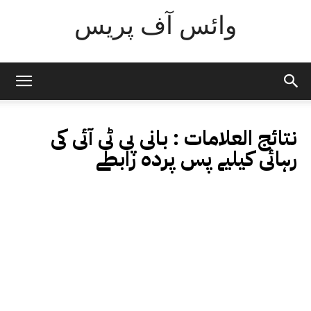
وائس آف پریس
نتائج العلامات :
بانی پی ٹی آئی کی
رہائی کیلیے پس پردہ رابطے