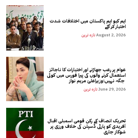
ایم کیو ایم پاکستان میں اختلافات شدت
اختیار کر گئے
August 2, 2026
تازہ ترین
عوام پر رعب جھاڑنے اور اختیارات کا ناجائز
استعمال کرنے والوں کی پیرا فورس میں کوئی
جگہ نہیں:وزیراعلیٰ مریم نواز
June 29, 2026
تازہ ترین
تحریک انصاف کے رکن قومی اسمبلی اقبال
آفریدی کو پارٹی ڈسپلن کی خلاف ورزی پر
شوکاز جاری