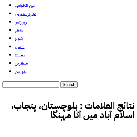
بین الاقوامی
تجارتی خبریں
رپورٹس
بلاگز
شوبز
کھیل
صحت
میگزین
خواتین
نتائج العلامات :
بلوچستان، پنجاب،
اسلام آباد میں آٹا مہنگا