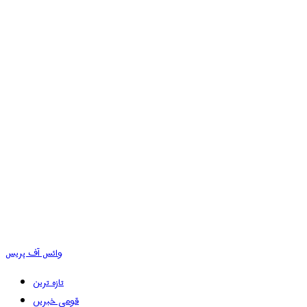
وائس آف پریس
تازہ ترین
قومی خبریں