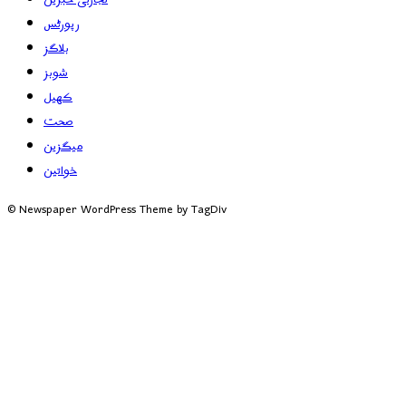
رپورٹس
بلاگز
شوبز
کھیل
صحت
میگزین
خواتین
© Newspaper WordPress Theme by TagDiv