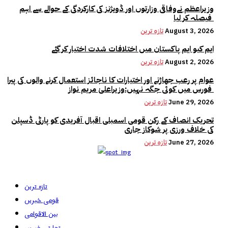
وزیراعظم نےوفاقی وزارتوں اور ڈویژنز کی کارکردگی کے حوالے سے اہم
فیصلہ کر لیا
August 3, 2026
تازہ ترین
ایم کیو ایم پاکستان میں اختلافات شدت اختیار کر گئے
August 2, 2026
تازہ ترین
عوام پر رعب جھاڑنے اور اختیارات کا ناجائز استعمال کرنے والوں کی پیرا
فورس میں کوئی جگہ نہیں:وزیراعلیٰ مریم نواز
June 29, 2026
تازہ ترین
تحریک انصاف کے رکن قومی اسمبلی اقبال آفریدی کو پارٹی ڈسپلن
کی خلاف ورزی پر شوکاز جاری
June 27, 2026
تازہ ترین
تازہ ترین
قومی خبریں
بین الاقوامی
تجارتی خبریں