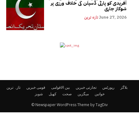
آفریدی کو پارٹی ڈسپلن کی خلاف ورزی پر
شوکاز جاری
June 27, 2026
تازہ ترین
بلاگز
رپورٹس
تجارتی خبریں
بین الاقوامی
قومی خبریں
تازہ ترین
خواتین
میگزین
صحت
کھیل
شوبز
© Newspaper WordPress Theme by TagDiv