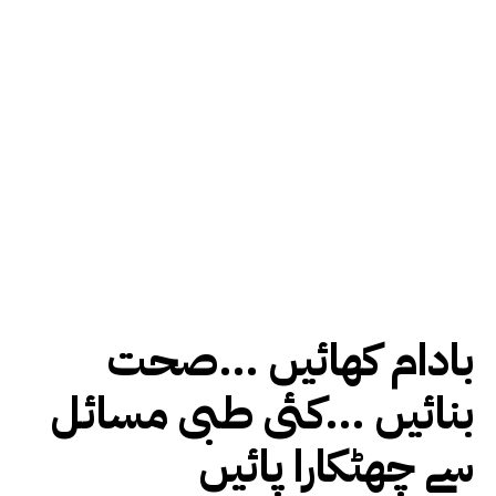
بادام کھائیں …صحت
بنائیں …کئی طبی مسائل
سے چھٹکارا پائیں