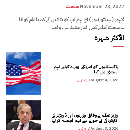
صحت
November 23, 2022
لاہور ( ہیلتھ نیوز ) آج ہم آپ کو بتائیں گے کہ بادام کھانا
صحت کیلیے کس قدر مفید ہے . وقت...
الأكثر شهرة
پاکستانیوں کو امریکی ویزے کیلیے اہم
استثنیٰ مل گیا
August 4, 2026
تازہ ترین
وزیراعظم نےوفاقی وزارتوں اور ڈویژنز کی
کارکردگی کے حوالے سے اہم فیصلہ کر لیا
August 3, 2026
تازہ ترین