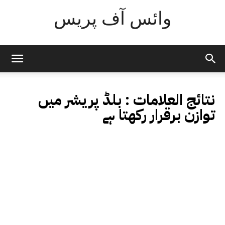
وائس آف پریس
نتائج العلامات :
بلڈ پریشر میں
توازن برقرار رکھتا ہے