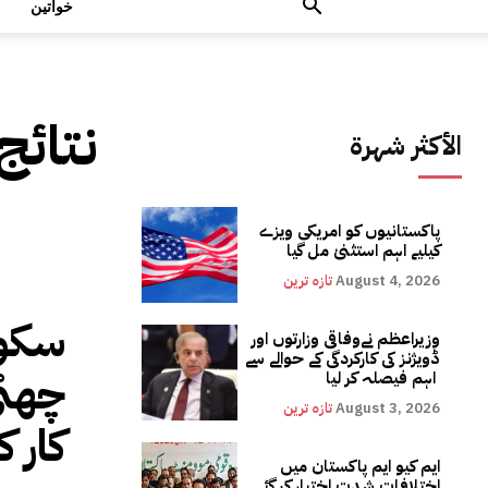
خواتین
نتائج
الأكثر شهرة
پاکستانیوں کو امریکی ویزے
کیلیے اہم استثنیٰ مل گیا
August 4, 2026
تازہ ترین
وزیراعظم نےوفاقی وزارتوں اور
ڈویژنز کی کارکردگی کے حوالے سے
چھٹی
اہم فیصلہ کر لیا
August 3, 2026
تازہ ترین
کار 
ایم کیو ایم پاکستان میں
اختلافات شدت اختیار کر گئے