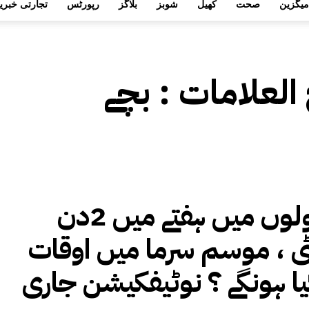
میگزین
صحت
کھیل
شوبز
بلاگز
رپورٹس
تجارتی خبری
 العلامات :
بچے
سکولوں میں ہفتے میں 2دن
 ، موسم سرما میں اوقات
کیا ہونگے ؟ نوٹیفکیشن جاری