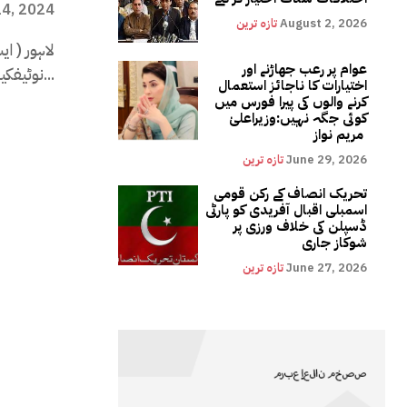
14, 2024
August 2, 2026
تازہ ترین
لاہور ( ا
عوام پر رعب جھاڑنے اور
نوٹیفکیشن جاری کر دیا گیا ہے ۔...
اختیارات کا ناجائز استعمال
کرنے والوں کی پیرا فورس میں
کوئی جگہ نہیں:وزیراعلیٰ
مریم نواز
June 29, 2026
تازہ ترین
تحریک انصاف کے رکن قومی
اسمبلی اقبال آفریدی کو پارٹی
ڈسپلن کی خلاف ورزی پر
شوکاز جاری
June 27, 2026
تازہ ترین