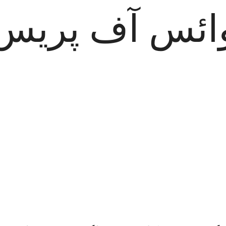
ائس آف پریس