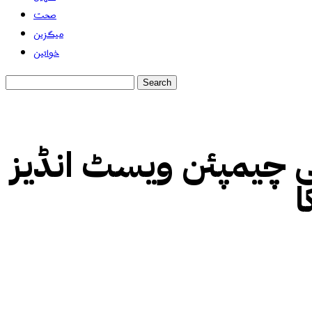
صحت
میگزین
خواتین
ہ کا عالمی چیمپئن ویسٹ انڈیز
ا