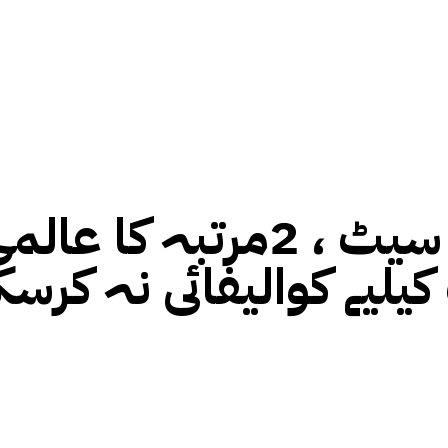
بڑا اپ سیٹ ، 2مرتب
یلیے کوالیفائی نہ کرسک