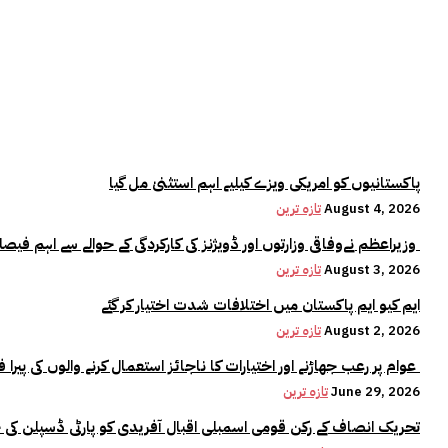
پاکستانیوں کو امریکی ویزے کیلیے اہم استثنیٰ مل گیا
August 4, 2026
تازہ ترین
وزیراعظم نےوفاقی وزارتوں اور ڈویژنز کی کارکردگی کے حوالے سے اہم فیصلہ کر لیا
August 3, 2026
تازہ ترین
ایم کیو ایم پاکستان میں اختلافات شدت اختیار کر گئے
August 2, 2026
تازہ ترین
عوام پر رعب جھاڑنے اور اختیارات کا ناجائز استعمال کرنے والوں کی پیرا فورس میں کوئی جگہ نہیں:وزیراعلیٰ مریم نواز
June 29, 2026
تازہ ترین
تحریک انصاف کے رکن قومی اسمبلی اقبال آفریدی کو پارٹی ڈسپلن کی 