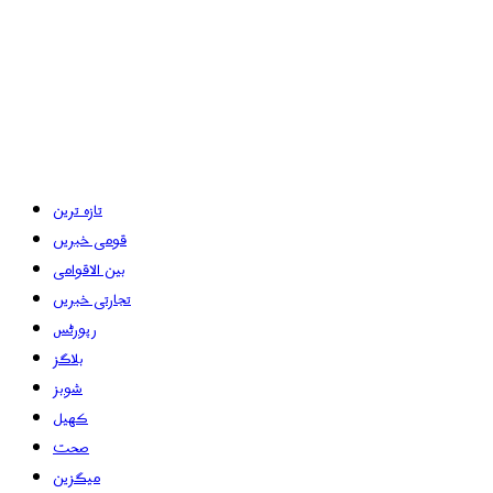
تازہ ترین
قومی خبریں
بین الاقوامی
تجارتی خبریں
رپورٹس
بلاگز
شوبز
کھیل
صحت
میگزین