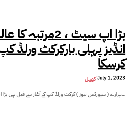
بڑا اپ سیٹ ، 2مر
انڈیز پہلی بارکرکٹ ورلڈ کپ ک
کرسکا
July 1, 2023
کھیل
ہرارے ( سپورٹس نیوز ) کرکٹ ورلڈ کپ کے آغاز سے قبل ہی بڑا اپ سیٹ ہو گیا،دو مرتبہ کا عالمی چیمپئن...