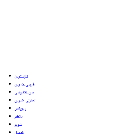
تازہ ترین
قومی خبریں
بین الاقوامی
تجارتی خبریں
رپورٹس
بلاگز
شوبز
کھیل