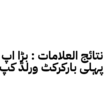
نتائج العلامات :
پہلی بارکرکٹ ورلڈ کپ ک