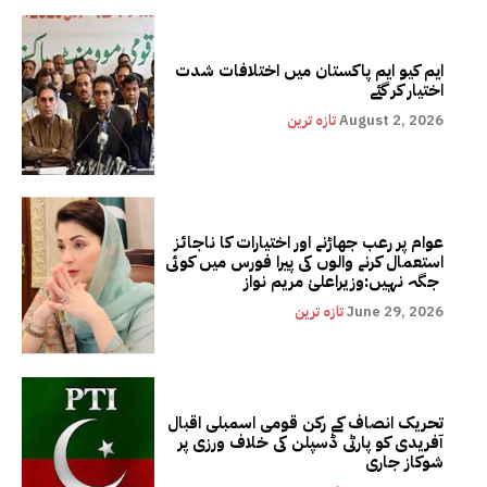
ایم کیو ایم پاکستان میں اختلافات شدت
اختیار کر گئے
August 2, 2026
تازہ ترین
عوام پر رعب جھاڑنے اور اختیارات کا ناجائز
استعمال کرنے والوں کی پیرا فورس میں کوئی
جگہ نہیں:وزیراعلیٰ مریم نواز
June 29, 2026
تازہ ترین
تحریک انصاف کے رکن قومی اسمبلی اقبال
آفریدی کو پارٹی ڈسپلن کی خلاف ورزی پر
شوکاز جاری