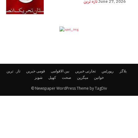
June 27, 2026
تازہ ترین
بلاگز
رپورٹس
تجارتی خبریں
بین الاقوامی
قومی خبریں
تازہ ترین
خواتین
میگزین
صحت
کھیل
شوبز
© Newspaper WordPress Theme by TagDiv