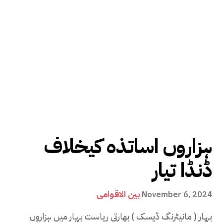
ہزاروں اساتذہ کیخلاف
ڈنڈا تیار
بین الاقوامی
November 6, 2024
بہار ( مانیٹرنگ ڈیسک ) بھارتی ریاست بہار میں ہزاروں