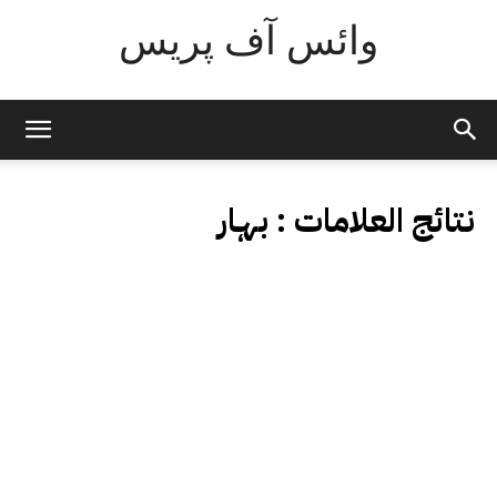
وائس آف پریس
نتائج العلامات :
بہار