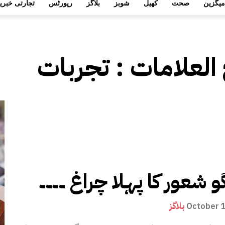
میگزین
صحت
کھیل
شوبز
بلاگز
رپورٹس
تجارتی خبری
 العلامات :
تجربات
و شعور کا پہلا چراغ ۔۔۔۔
بلاگز
October 