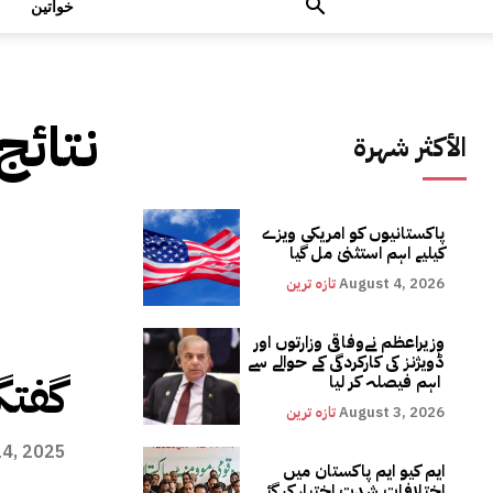
خواتین
نتائج
الأكثر شهرة
پاکستانیوں کو امریکی ویزے
کیلیے اہم استثنیٰ مل گیا
August 4, 2026
تازہ ترین
وزیراعظم نےوفاقی وزارتوں اور
ڈویژنز کی کارکردگی کے حوالے سے
گفتگ
اہم فیصلہ کر لیا
August 3, 2026
تازہ ترین
14, 2025
ایم کیو ایم پاکستان میں
اختلافات شدت اختیار کر گئے