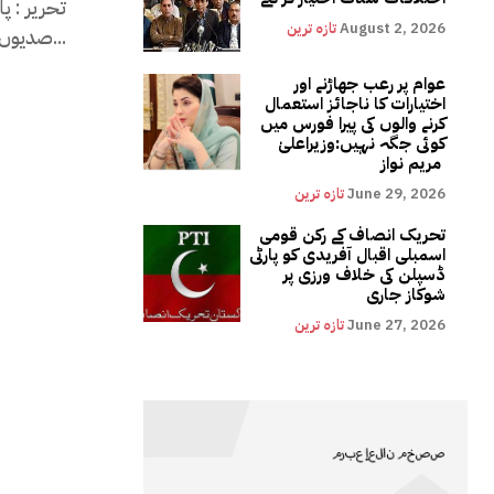
تحریر : پ
August 2, 2026
تازہ ترین
صدیوں پر پھیلے ہوئے ذخیرے کا وارث ہوتا ہے۔ لیکن یہ تجربات...
عوام پر رعب جھاڑنے اور
اختیارات کا ناجائز استعمال
کرنے والوں کی پیرا فورس میں
کوئی جگہ نہیں:وزیراعلیٰ
مریم نواز
June 29, 2026
تازہ ترین
تحریک انصاف کے رکن قومی
اسمبلی اقبال آفریدی کو پارٹی
ڈسپلن کی خلاف ورزی پر
شوکاز جاری
June 27, 2026
تازہ ترین