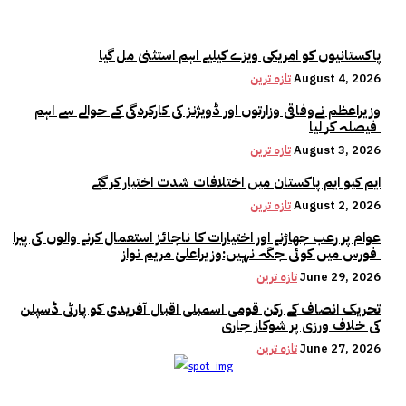
پاکستانیوں کو امریکی ویزے کیلیے اہم استثنیٰ مل گیا
August 4, 2026
تازہ ترین
وزیراعظم نےوفاقی وزارتوں اور ڈویژنز کی کارکردگی کے حوالے سے اہم
فیصلہ کر لیا
August 3, 2026
تازہ ترین
ایم کیو ایم پاکستان میں اختلافات شدت اختیار کر گئے
August 2, 2026
تازہ ترین
عوام پر رعب جھاڑنے اور اختیارات کا ناجائز استعمال کرنے والوں کی پیرا
فورس میں کوئی جگہ نہیں:وزیراعلیٰ مریم نواز
June 29, 2026
تازہ ترین
تحریک انصاف کے رکن قومی اسمبلی اقبال آفریدی کو پارٹی ڈسپلن
کی خلاف ورزی پر شوکاز جاری
June 27, 2026
تازہ ترین