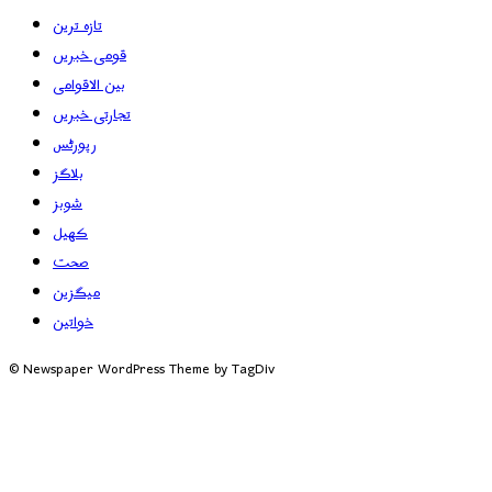
تازہ ترین
قومی خبریں
بین الاقوامی
تجارتی خبریں
رپورٹس
بلاگز
شوبز
کھیل
صحت
میگزین
خواتین
© Newspaper WordPress Theme by TagDiv