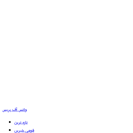
وائس آف پریس
تازہ ترین
قومی خبریں