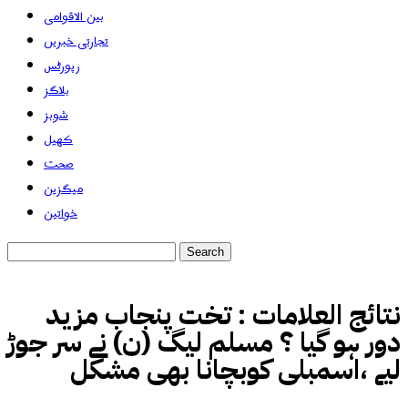
بین الاقوامی
تجارتی خبریں
رپورٹس
بلاگز
شوبز
کھیل
صحت
میگزین
خواتین
نتائج العلامات :
تخت پنجاب مزید
دور ہو گیا ؟ مسلم لیگ (ن) نے سر جوڑ
لیے ،اسمبلی کوبچانا بھی مشکل