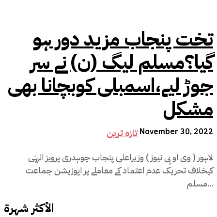
تخت پنجاب مزید دور ہو
گیا؟مسلم لیگ (ن) نے سر
جوڑ لیے،اسمبلی کوبچانا بھی
مشکل
November 30, 2022
تازہ ترین
لاہور ( وی او پی نیوز ) وزیراعلیٰ پنجاب چوہدری پرویز الہٰی
کیخلاف تحریک عدم اعتماد کے معاملے پر اپوزیشن جماعت
مسلم...
الأكثر شهرة