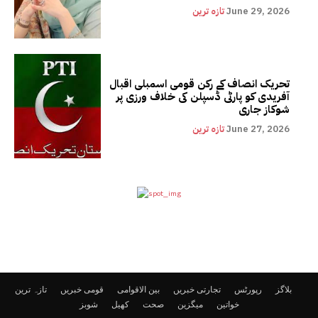
June 29, 2026
تازہ ترین
تحریک انصاف کے رکن قومی اسمبلی اقبال
آفریدی کو پارٹی ڈسپلن کی خلاف ورزی پر
شوکاز جاری
June 27, 2026
تازہ ترین
بلاگز
رپورٹس
تجارتی خبریں
بین الاقوامی
قومی خبریں
تازہ ترین
خواتین
میگزین
صحت
کھیل
شوبز