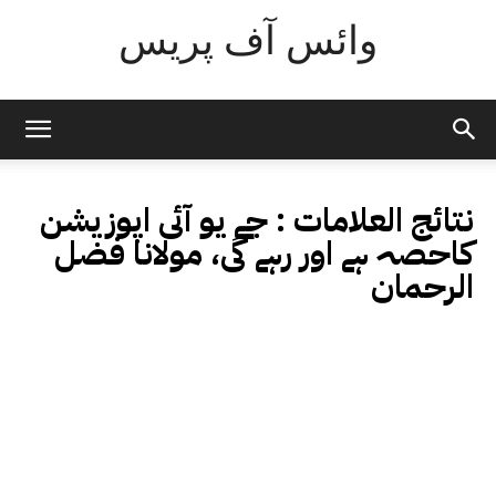
وائس آف پریس
نتائج العلامات :
جے یو آئی اپوزیشن
کاحصہ ہے اور رہے گی، مولانا فضل
الرحمان