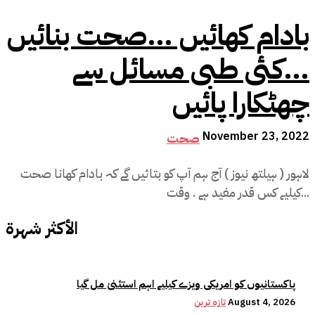
بادام کھائیں …صحت بنائیں
…کئی طبی مسائل سے
چھٹکارا پائیں
November 23, 2022
صحت
لاہور ( ہیلتھ نیوز ) آج ہم آپ کو بتائیں گے کہ بادام کھانا صحت
کیلیے کس قدر مفید ہے . وقت...
الأكثر شهرة
پاکستانیوں کو امریکی ویزے کیلیے اہم استثنیٰ مل گیا
August 4, 2026
تازہ ترین