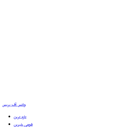
وائس آف پریس
تازہ ترین
قومی خبریں