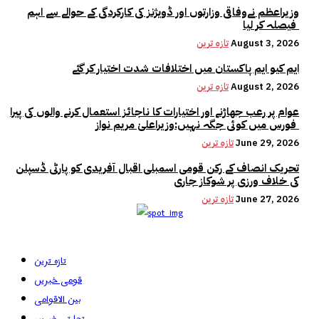
وزیراعظم نےوفاقی وزارتوں اور ڈویژنز کی کارکردگی کے حوالے سے اہم
فیصلہ کر لیا
August 3, 2026
تازہ ترین
ایم کیو ایم پاکستان میں اختلافات شدت اختیار کر گئے
August 2, 2026
تازہ ترین
عوام پر رعب جھاڑنے اور اختیارات کا ناجائز استعمال کرنے والوں کی پیرا
فورس میں کوئی جگہ نہیں:وزیراعلیٰ مریم نواز
June 29, 2026
تازہ ترین
تحریک انصاف کے رکن قومی اسمبلی اقبال آفریدی کو پارٹی ڈسپلن
کی خلاف ورزی پر شوکاز جاری
June 27, 2026
تازہ ترین
تازہ ترین
قومی خبریں
بین الاقوامی
تجارتی خبریں