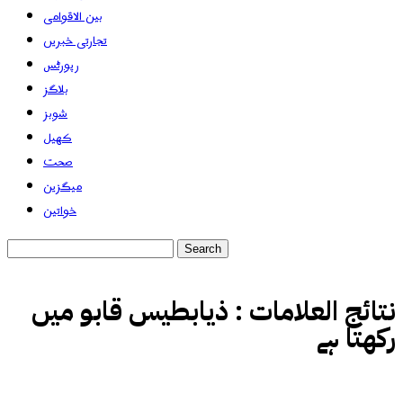
بین الاقوامی
تجارتی خبریں
رپورٹس
بلاگز
شوبز
کھیل
صحت
میگزین
خواتین
نتائج العلامات :
ذیابطیس قابو میں
رکھتا ہے