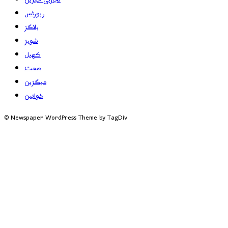
رپورٹس
بلاگز
شوبز
کھیل
صحت
میگزین
خواتین
© Newspaper WordPress Theme by TagDiv