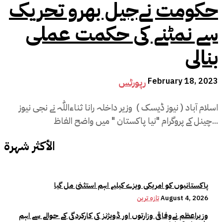
حکومت نےجیل بھرو تحریک
سے نمٹنے کی حکمت عملی
بنالی
February 18, 2023
رپورٹس
اسلام آباد ( نیوز ڈیسک ) وزیر داخلہ رانا ثناءاللّٰہ نے نجی نیوز
چینل کے پروگرام "نیا پاکستان " میں واضح الفاظ...
الأكثر شهرة
پاکستانیوں کو امریکی ویزے کیلیے اہم استثنیٰ مل گیا
August 4, 2026
تازہ ترین
وزیراعظم نےوفاقی وزارتوں اور ڈویژنز کی کارکردگی کے حوالے سے اہم