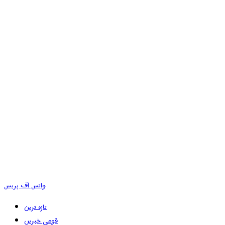
وائس آف پریس
تازہ ترین
قومی خبریں