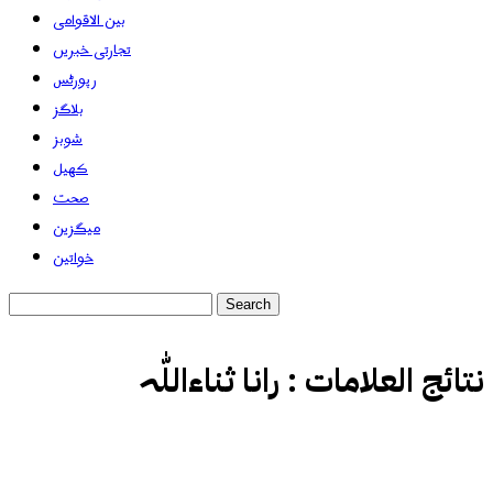
بین الاقوامی
تجارتی خبریں
رپورٹس
بلاگز
شوبز
کھیل
صحت
میگزین
خواتین
نتائج العلامات :
رانا ثناءاللّٰہ