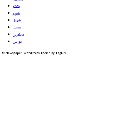
بلاگز
شوبز
کھیل
صحت
میگزین
خواتین
© Newspaper WordPress Theme by TagDiv