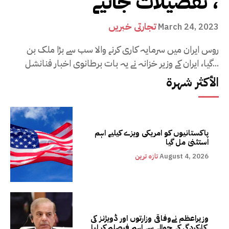
، تفصیلات جانیے
تجارتی خبریں
March 24, 2023
روس ایران میں سرمایہ کاری کرنے والا سب سے بڑا ملک بن
گیا، ایران کے وزیر خزانہ نے یہ بات برطانوی اخبار فنانشل...
الأكثر شهرة
پاکستانیوں کو امریکی ویزے کیلیے اہم
استثنیٰ مل گیا
August 4, 2026
تازہ ترین
وزیراعظم نےوفاقی وزارتوں اور ڈویژنز کی
کارکردگی کے حوالے سے اہم فیصلہ کر لیا