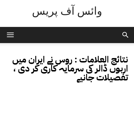
وائس آف پریس
نتائج العلامات :
روس نے ایران میں
اربوں ڈالر کی سرمایہ کاری کر دی ،
تفصیلات جانیے