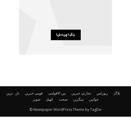
بلاگز
رپورٹس
تجارتی خبریں
بین الاقوامی
قومی خبریں
تازہ ترین
خواتین
میگزین
صحت
کھیل
شوبز
© Newspaper WordPress Theme by TagDiv