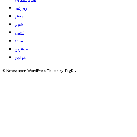
رپورٹس
بلاگز
شوبز
کھیل
صحت
میگزین
خواتین
© Newspaper WordPress Theme by TagDiv