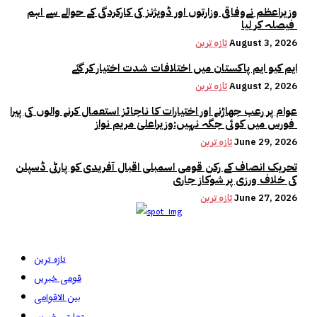
وزیراعظم نےوفاقی وزارتوں اور ڈویژنز کی کارکردگی کے حوالے سے اہم
فیصلہ کر لیا
August 3, 2026
تازہ ترین
ایم کیو ایم پاکستان میں اختلافات شدت اختیار کر گئے
August 2, 2026
تازہ ترین
عوام پر رعب جھاڑنے اور اختیارات کا ناجائز استعمال کرنے والوں کی پیرا
فورس میں کوئی جگہ نہیں:وزیراعلیٰ مریم نواز
June 29, 2026
تازہ ترین
تحریک انصاف کے رکن قومی اسمبلی اقبال آفریدی کو پارٹی ڈسپلن
کی خلاف ورزی پر شوکاز جاری
June 27, 2026
تازہ ترین
تازہ ترین
قومی خبریں
بین الاقوامی
تجارتی خبریں