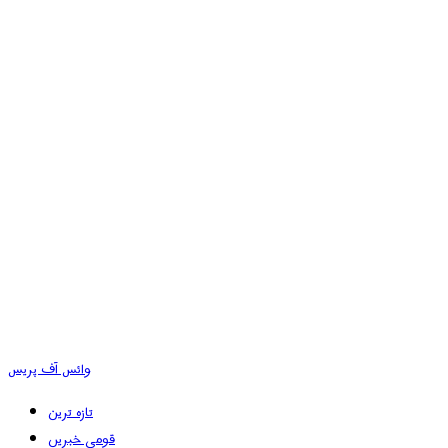
وائس آف پریس
تازہ ترین
قومی خبریں