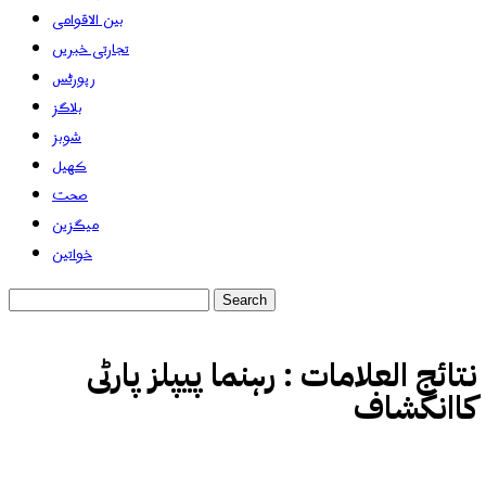
بین الاقوامی
تجارتی خبریں
رپورٹس
بلاگز
شوبز
کھیل
صحت
میگزین
خواتین
نتائج العلامات :
رہنما پیپلز پارٹی
کاانکشاف