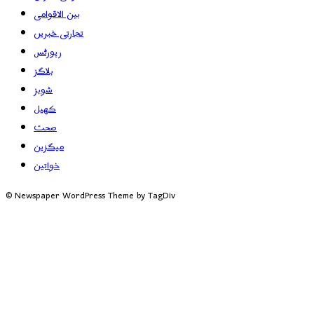
بین الاقوامی
تجارتی خبریں
رپورٹس
بلاگز
شوبز
کھیل
صحت
میگزین
خواتین
© Newspaper WordPress Theme by TagDiv