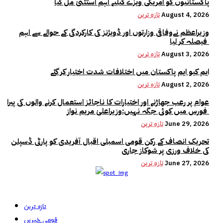
پاکستانیوں کو امریکی ویزے کیلیے اہم استثنیٰ مل گیا
August 4, 2026
تازہ ترین
وزیراعظم نےوفاقی وزارتوں اور ڈویژنز کی کارکردگی کے حوالے سے اہم
فیصلہ کر لیا
August 3, 2026
تازہ ترین
ایم کیو ایم پاکستان میں اختلافات شدت اختیار کر گئے
August 2, 2026
تازہ ترین
عوام پر رعب جھاڑنے اور اختیارات کا ناجائز استعمال کرنے والوں کی پیرا
فورس میں کوئی جگہ نہیں:وزیراعلیٰ مریم نواز
June 29, 2026
تازہ ترین
تحریک انصاف کے رکن قومی اسمبلی اقبال آفریدی کو پارٹی ڈسپلن
کی خلاف ورزی پر شوکاز جاری
June 27, 2026
تازہ ترین
تازہ ترین
قومی خبریں