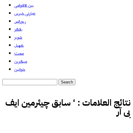
بین الاقوامی
تجارتی خبریں
رپورٹس
بلاگز
شوبز
کھیل
صحت
میگزین
خواتین
نتائج العلامات :
‘ سابق چیئرمین ایف
بی آر