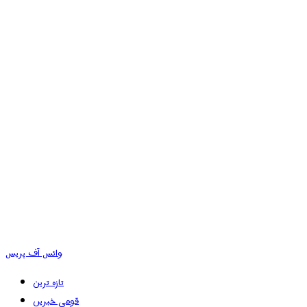
وائس آف پریس
تازہ ترین
قومی خبریں