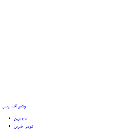
وائس آف پریس
تازہ ترین
قومی خبریں