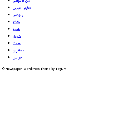
بین الاقوامی
تجارتی خبریں
رپورٹس
بلاگز
شوبز
کھیل
صحت
میگزین
خواتین
© Newspaper WordPress Theme by TagDiv