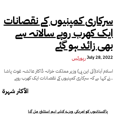
سرکاری کمپنیوں کے نقصانات
ایک کھرب روپے سالانہ سے
بھی زائد ہو گئے
July 28, 2022
رپورٹس
اسلام آباد(آئی این پی) وزیر مملکت خزانہ ڈاکٹر عائشہ غوث پاشا
نے کہا ہے کہ سرکاری کمپنیوں کے نقصانات ایک کھرب روپے...
الأكثر شهرة
پاکستانیوں کو امریکی ویزے کیلیے اہم استثنیٰ مل گیا