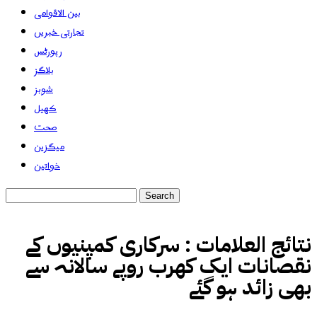
بین الاقوامی
تجارتی خبریں
رپورٹس
بلاگز
شوبز
کھیل
صحت
میگزین
خواتین
نتائج العلامات :
سرکاری کمپنیوں کے
نقصانات ایک کھرب روپے سالانہ سے
بھی زائد ہو گئے