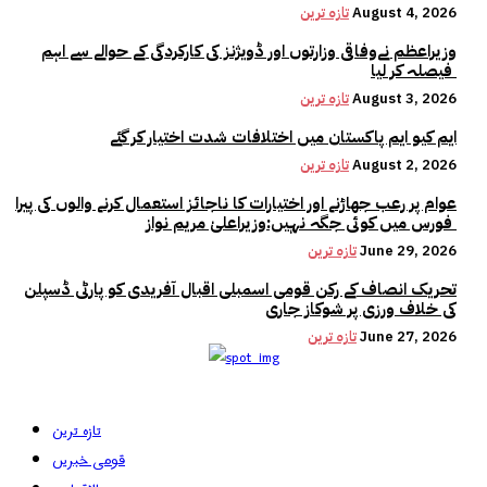
August 4, 2026
تازہ ترین
وزیراعظم نےوفاقی وزارتوں اور ڈویژنز کی کارکردگی کے حوالے سے اہم
فیصلہ کر لیا
August 3, 2026
تازہ ترین
ایم کیو ایم پاکستان میں اختلافات شدت اختیار کر گئے
August 2, 2026
تازہ ترین
عوام پر رعب جھاڑنے اور اختیارات کا ناجائز استعمال کرنے والوں کی پیرا
فورس میں کوئی جگہ نہیں:وزیراعلیٰ مریم نواز
June 29, 2026
تازہ ترین
تحریک انصاف کے رکن قومی اسمبلی اقبال آفریدی کو پارٹی ڈسپلن
کی خلاف ورزی پر شوکاز جاری
June 27, 2026
تازہ ترین
تازہ ترین
قومی خبریں