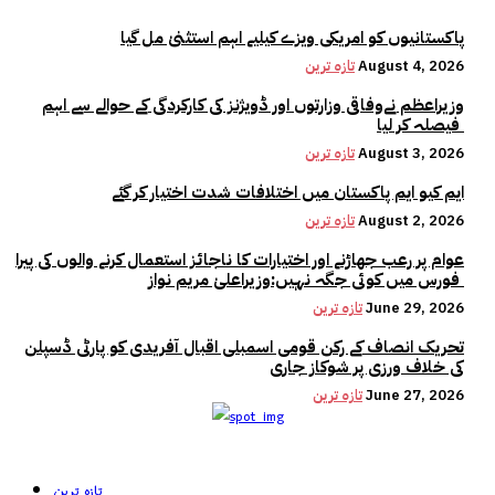
پاکستانیوں کو امریکی ویزے کیلیے اہم استثنیٰ مل گیا
August 4, 2026
تازہ ترین
وزیراعظم نےوفاقی وزارتوں اور ڈویژنز کی کارکردگی کے حوالے سے اہم
فیصلہ کر لیا
August 3, 2026
تازہ ترین
ایم کیو ایم پاکستان میں اختلافات شدت اختیار کر گئے
August 2, 2026
تازہ ترین
عوام پر رعب جھاڑنے اور اختیارات کا ناجائز استعمال کرنے والوں کی پیرا
فورس میں کوئی جگہ نہیں:وزیراعلیٰ مریم نواز
June 29, 2026
تازہ ترین
تحریک انصاف کے رکن قومی اسمبلی اقبال آفریدی کو پارٹی ڈسپلن
کی خلاف ورزی پر شوکاز جاری
June 27, 2026
تازہ ترین
تازہ ترین