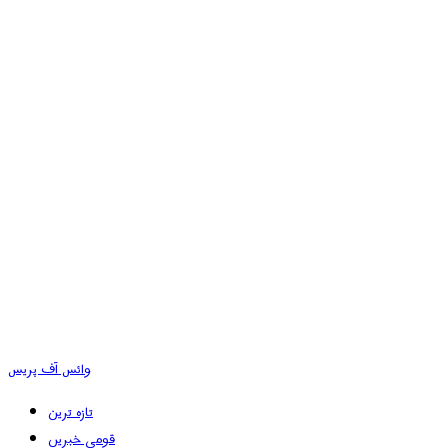
وائس آف پریس
تازہ ترین
قومی خبریں