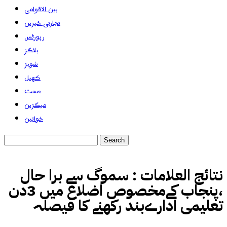
بین الاقوامی
تجارتی خبریں
رپورٹس
بلاگز
شوبز
کھیل
صحت
میگزین
خواتین
نتائج العلامات :
سموگ سے برا حال
،پنجاب کےمخصوص اضلاع میں 3دن
تعلیمی ادارےبند رکھنے کا فیصلہ