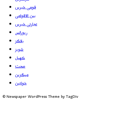
قومی خبریں
بین الاقوامی
تجارتی خبریں
رپورٹس
بلاگز
شوبز
کھیل
صحت
میگزین
خواتین
© Newspaper WordPress Theme by TagDiv