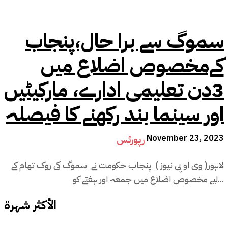
سموگ سے برا حال،پنجاب
کےمخصوص اضلاع میں
3دن تعلیمی ادارے، مارکیٹیں
اور سینما بند رکھنے کا فیصلہ
November 23, 2023
رپورٹس
لاہور( وی او پی نیوز ) پنجاب حکومت نے سموگ کی روک تھام کے
لیے مخصوص اضلاع میں جمعہ اور ہفتے کو...
الأكثر شهرة