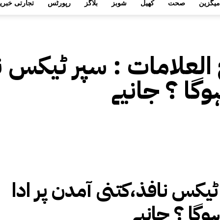
میگزین
صحت
کھیل
شوبز
بلاگز
رپورٹس
تجارتی خبری
 العلامات :
سپر ٹیکس نا
ہوگا ؟ جانیے
ٹیکس نافذ،کتنی آمدن پر ادا
ہوگا ؟ جانیے