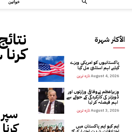
خواتین
نتائج
الأكثر شهرة
کرنا 
پاکستانیوں کو امریکی ویزے
کیلیے اہم استثنیٰ مل گیا
August 4, 2026
تازہ ترین
وزیراعظم نےوفاقی وزارتوں اور
ڈویژنز کی کارکردگی کے حوالے سے
اہم فیصلہ کر لیا
سپر 
August 3, 2026
تازہ ترین
کرنا 
ایم کیو ایم پاکستان میں
اختلافات شدت اختیار کر گئے