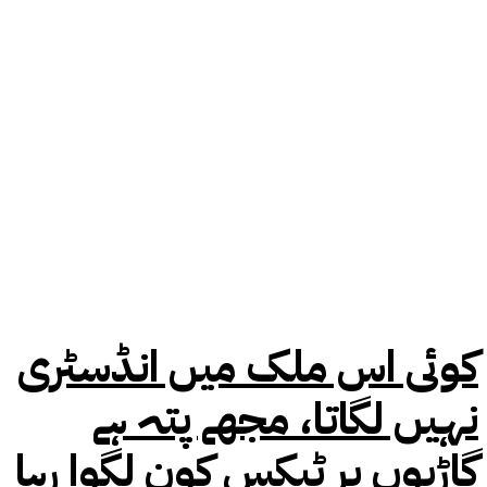
کوئی اس ملک میں انڈسٹری
نہیں لگاتا، مجھے پتہ ہے
گاڑیوں پر ٹیکس کون لگوا رہا