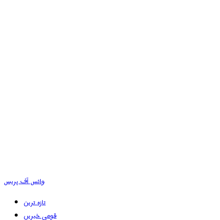
وائس آف پریس
تازہ ترین
قومی خبریں