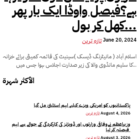
ہے؟فیصل واوڈا ایک بار پھر
کھل کر بول...
June 20, 2024
تازہ ترین
اسلام آباد ( مانیٹرنگ ڈیسک )سینیٹ کی قائمہ کمیٹی برائے خزانہ
کا سلیم مانڈوی والا کی زیر صدارت اجلاس ہوا جس میں...
الأكثر شهرة
پاکستانیوں کو امریکی ویزے کیلیے اہم استثنیٰ مل گیا
August 4, 2026
تازہ ترین
وزیراعظم نےوفاقی وزارتوں اور ڈویژنز کی کارکردگی کے حوالے سے اہم
فیصلہ کر لیا
August 3, 2026
تازہ ترین