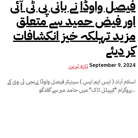
فیصل واوڈا نے بانی پی ٹی آئی
اور فیض حمید سے متعلق
مزید تہلکہ خیز انکشافات
کر دیئے
September 9, 2024
تازہ ترین
اسلام آباد ( ایس ایم ایس ) سینیٹر فیصل واوڈا نےنجی ٹی وی کے
پروگرام "کیپیٹل ٹاک" میں حامد میر سے گفتگو...