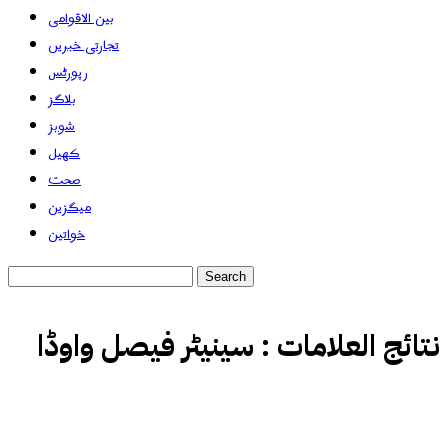
بین الاقوامی
تجارتی خبریں
رپورٹس
بلاگز
شوبز
کھیل
صحت
میگزین
خواتین
نتائج العلامات :
سینیٹر فیصل واوڈا