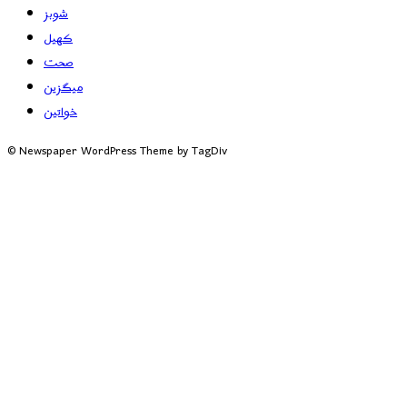
شوبز
کھیل
صحت
میگزین
خواتین
© Newspaper WordPress Theme by TagDiv