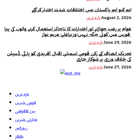
ایم کیو ایم پاکستان میں اختلافات شدت اختیار کر گئے
August 2, 2026
تازہ ترین
عوام پر رعب جھاڑنے اور اختیارات کا ناجائز استعمال کرنے والوں کی پیرا
فورس میں کوئی جگہ نہیں:وزیراعلیٰ مریم نواز
June 29, 2026
تازہ ترین
تحریک انصاف کے رکن قومی اسمبلی اقبال آفریدی کو پارٹی ڈسپلن
کی خلاف ورزی پر شوکاز جاری
June 27, 2026
تازہ ترین
تازہ ترین
قومی خبریں
بین الاقوامی
تجارتی خبریں
رپورٹس
بلاگز