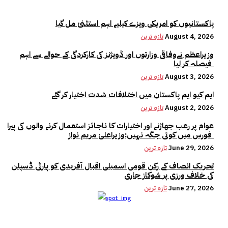
پاکستانیوں کو امریکی ویزے کیلیے اہم استثنیٰ مل گیا
August 4, 2026
تازہ ترین
وزیراعظم نےوفاقی وزارتوں اور ڈویژنز کی کارکردگی کے حوالے سے اہم
فیصلہ کر لیا
August 3, 2026
تازہ ترین
ایم کیو ایم پاکستان میں اختلافات شدت اختیار کر گئے
August 2, 2026
تازہ ترین
عوام پر رعب جھاڑنے اور اختیارات کا ناجائز استعمال کرنے والوں کی پیرا
فورس میں کوئی جگہ نہیں:وزیراعلیٰ مریم نواز
June 29, 2026
تازہ ترین
تحریک انصاف کے رکن قومی اسمبلی اقبال آفریدی کو پارٹی ڈسپلن
کی خلاف ورزی پر شوکاز جاری
June 27, 2026
تازہ ترین