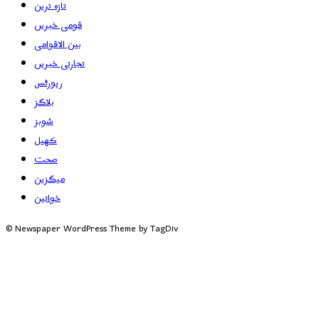
تازہ ترین
قومی خبریں
بین الاقوامی
تجارتی خبریں
رپورٹس
بلاگز
شوبز
کھیل
صحت
میگزین
خواتین
© Newspaper WordPress Theme by TagDiv