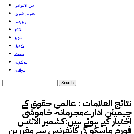
بین الاقوامی
تجارتی خبریں
رپورٹس
بلاگز
شوبز
کھیل
صحت
میگزین
خواتین
نتائج العلامات :
عالمی حقوق کے
چیمپئن ادارےمجرمانہ خاموشی
اختیار کیے ہوئے ہیں:کشمیر الائنس
فورم ماسکو کی کانفرنس سے مقررین