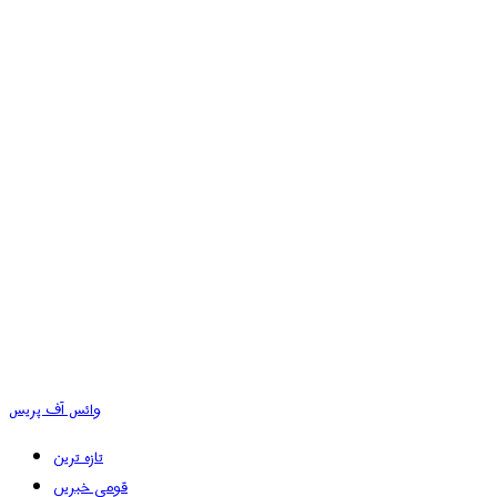
وائس آف پریس
تازہ ترین
قومی خبریں