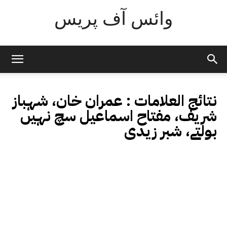
وائس آف پریس
نتائج العلامات :
عمران خان، شہباز
شریف، مفتاح اسماعیل سچ نہیں
بولتے، شبر زیدی