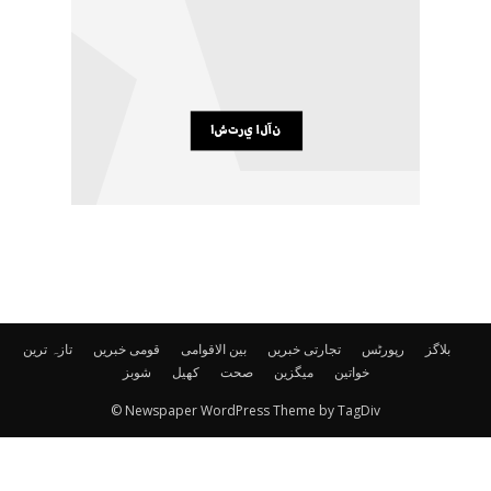
بلاگز
رپورٹس
تجارتی خبریں
بین الاقوامی
قومی خبریں
تازہ ترین
خواتین
میگزین
صحت
کھیل
شوبز
© Newspaper WordPress Theme by TagDiv