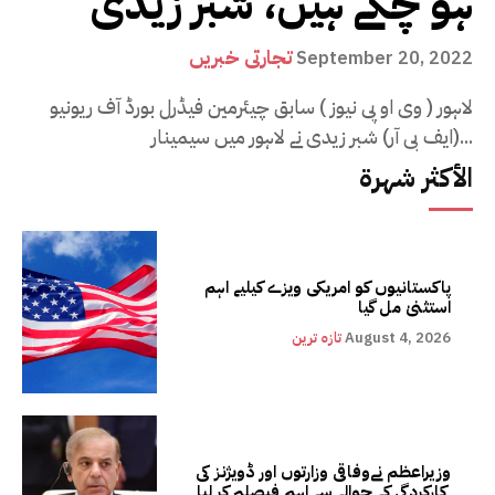
ہو چکے ہیں، شبر زیدی
تجارتی خبریں
September 20, 2022
لاہور ( وی او پی نیوز ) سابق چیئرمین فیڈرل بورڈ آف ریونیو
(ایف بی آر) شبر زیدی نے لاہور میں سیمینار...
الأكثر شهرة
پاکستانیوں کو امریکی ویزے کیلیے اہم
استثنیٰ مل گیا
August 4, 2026
تازہ ترین
وزیراعظم نےوفاقی وزارتوں اور ڈویژنز کی
کارکردگی کے حوالے سے اہم فیصلہ کر لیا