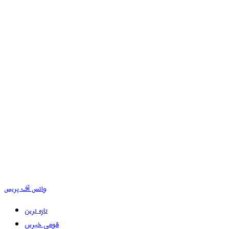
وائس آف پریس
تازہ ترین
قومی خبریں