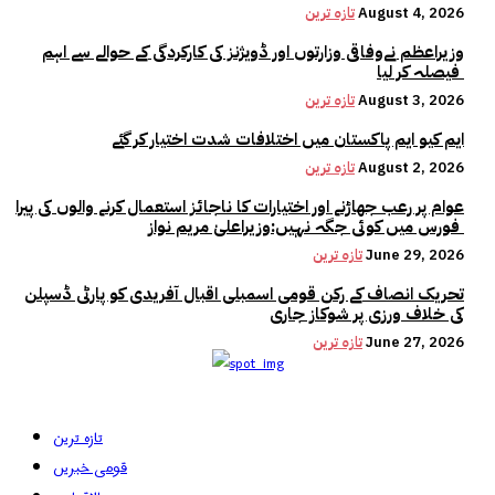
August 4, 2026
تازہ ترین
وزیراعظم نےوفاقی وزارتوں اور ڈویژنز کی کارکردگی کے حوالے سے اہم
فیصلہ کر لیا
August 3, 2026
تازہ ترین
ایم کیو ایم پاکستان میں اختلافات شدت اختیار کر گئے
August 2, 2026
تازہ ترین
عوام پر رعب جھاڑنے اور اختیارات کا ناجائز استعمال کرنے والوں کی پیرا
فورس میں کوئی جگہ نہیں:وزیراعلیٰ مریم نواز
June 29, 2026
تازہ ترین
تحریک انصاف کے رکن قومی اسمبلی اقبال آفریدی کو پارٹی ڈسپلن
کی خلاف ورزی پر شوکاز جاری
June 27, 2026
تازہ ترین
تازہ ترین
قومی خبریں