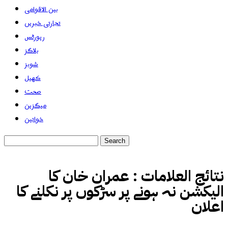
بین الاقوامی
تجارتی خبریں
رپورٹس
بلاگز
شوبز
کھیل
صحت
میگزین
خواتین
نتائج العلامات :
عمران خان کا
الیکشن نہ ہونے پر سڑکوں پر نکلنے کا
اعلان