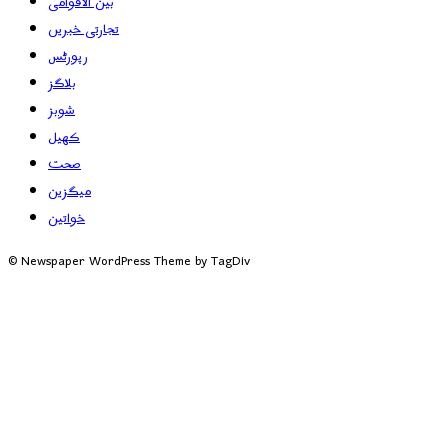
بین الاقوامی
تجارتی خبریں
رپورٹس
بلاگز
شوبز
کھیل
صحت
میگزین
خواتین
© Newspaper WordPress Theme by TagDiv