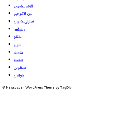
قومی خبریں
بین الاقوامی
تجارتی خبریں
رپورٹس
بلاگز
شوبز
کھیل
صحت
میگزین
خواتین
© Newspaper WordPress Theme by TagDiv