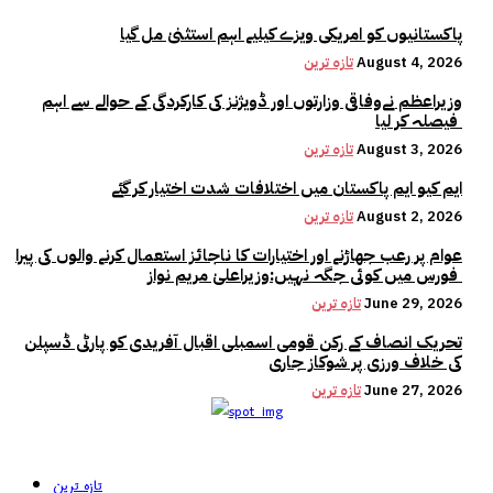
پاکستانیوں کو امریکی ویزے کیلیے اہم استثنیٰ مل گیا
August 4, 2026
تازہ ترین
وزیراعظم نےوفاقی وزارتوں اور ڈویژنز کی کارکردگی کے حوالے سے اہم
فیصلہ کر لیا
August 3, 2026
تازہ ترین
ایم کیو ایم پاکستان میں اختلافات شدت اختیار کر گئے
August 2, 2026
تازہ ترین
عوام پر رعب جھاڑنے اور اختیارات کا ناجائز استعمال کرنے والوں کی پیرا
فورس میں کوئی جگہ نہیں:وزیراعلیٰ مریم نواز
June 29, 2026
تازہ ترین
تحریک انصاف کے رکن قومی اسمبلی اقبال آفریدی کو پارٹی ڈسپلن
کی خلاف ورزی پر شوکاز جاری
June 27, 2026
تازہ ترین
تازہ ترین