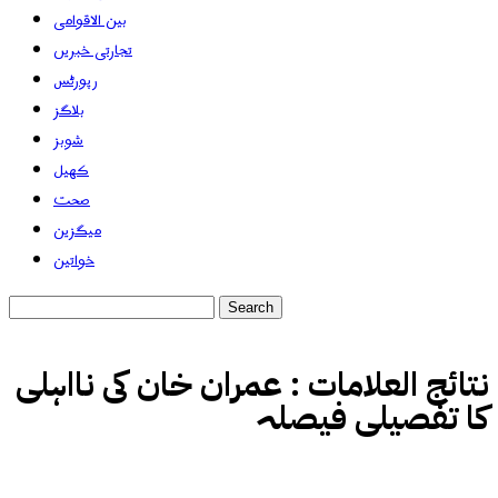
بین الاقوامی
تجارتی خبریں
رپورٹس
بلاگز
شوبز
کھیل
صحت
میگزین
خواتین
نتائج العلامات :
عمران خان کی نااہلی
کا تفصیلی فیصلہ