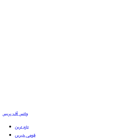
وائس آف پریس
تازہ ترین
قومی خبریں