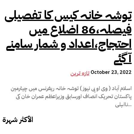
توشہ خانہ کیس کا تفصیلی
فیصلہ،86 اضلاع میں
احتجاج،اعداد و شمار سامنے
آگئے
October 23, 2022
تازہ ترین
اسلام آباد ( وی او پی نیوز ) توشہ خانہ ریفرنس میں چیئرمین
پاکستان تحریک انصاف اورسابق وزیراعظم عمران خان کی
نااہلی...
الأكثر شهرة