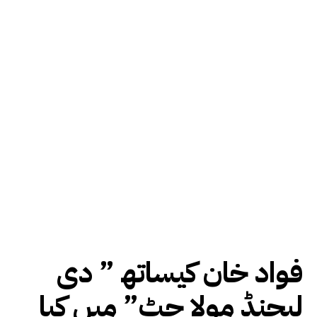
فواد خان کیساتھ ” دی
لیجنڈ مولا جٹ” میں کیا