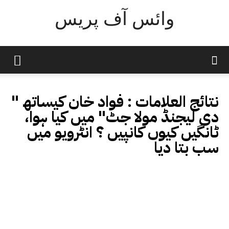
وائس آف پریس
نتائج العلامات :
فواد خان کیساتھ "
دی لیجنڈ مولا جٹ" میں کیا ہوا،
ٹانگیں کیوں کانپیں ؟ انٹرویو میں
سب بتا دیا