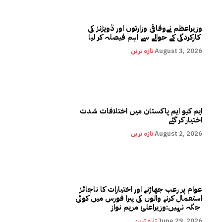
وزیراعظم نےوفاقی وزارتوں اور ڈویژنز کی
کارکردگی کے حوالے سے اہم فیصلہ کر لیا
August 3, 2026
تازہ ترین
ایم کیو ایم پاکستان میں اختلافات شدت
اختیار کر گئے
August 2, 2026
تازہ ترین
عوام پر رعب جھاڑنے اور اختیارات کا ناجائز
استعمال کرنے والوں کی پیرا فورس میں کوئی
جگہ نہیں:وزیراعلیٰ مریم نواز
June 29, 2026
تازہ ترین