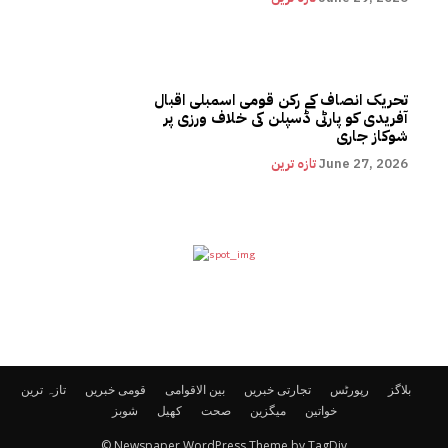
تحریک انصاف کے رکن قومی اسمبلی اقبال
آفریدی کو پارٹی ڈسپلن کی خلاف ورزی پر
شوکاز جاری
June 27, 2026
تازہ ترین
بلاگز
رپورٹس
تجارتی خبریں
بین الاقوامی
قومی خبریں
تازہ ترین
خواتین
میگزین
صحت
کھیل
شوبز
© Newspaper WordPress Theme by TagDiv