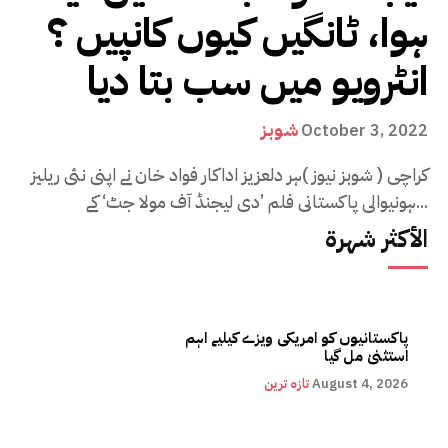
ہوا، ٹانگیں کیوں کانپیں ؟
انٹرویو میں سب بتا دیا
شوبز
October 3, 2022
کراچی ( شوبز نیوز )ہر دلعزیز اداکار فواد خان نے اپنی نئی ریلیز
ہونیوالی پاکستانی فلم ’دی لیجنڈ آف مولا جٹ‘ کے...
الأكثر شهرة
پاکستانیوں کو امریکی ویزے کیلیے اہم
استثنیٰ مل گیا
August 4, 2026
تازہ ترین