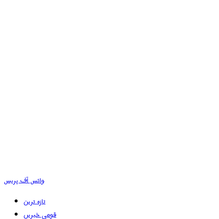
وائس آف پریس
تازہ ترین
قومی خبریں