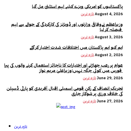
پاکستانیوں کو امریکی ویزے کیلیے اہم استثنیٰ مل گیا
August 4, 2026
تازہ ترین
وزیراعظم نےوفاقی وزارتوں اور ڈویژنز کی کارکردگی کے حوالے سے اہم
فیصلہ کر لیا
August 3, 2026
تازہ ترین
ایم کیو ایم پاکستان میں اختلافات شدت اختیار کر گئے
August 2, 2026
تازہ ترین
عوام پر رعب جھاڑنے اور اختیارات کا ناجائز استعمال کرنے والوں کی پیرا
فورس میں کوئی جگہ نہیں:وزیراعلیٰ مریم نواز
June 29, 2026
تازہ ترین
تحریک انصاف کے رکن قومی اسمبلی اقبال آفریدی کو پارٹی ڈسپلن
کی خلاف ورزی پر شوکاز جاری
June 27, 2026
تازہ ترین
تازہ ترین