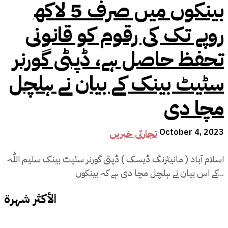
بینکوں میں صرف 5 لاکھ
روپے تک کی رقوم کو قانونی
تحفظ حاصل ہے، ڈپٹی گورنر
سٹیٹ بینک کے بیان نے ہلچل
مچا دی
October 4, 2023
تجارتی خبریں
اسلام آباد ( مانیٹرنگ ڈیسک ) ڈپٹی گورنر سٹیٹ بینک سلیم اللّٰہ
کے اس بیان نے ہلچل مچا دی ہے کہ بینکوں...
الأكثر شهرة