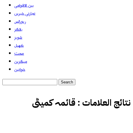
بین الاقوامی
تجارتی خبریں
رپورٹس
بلاگز
شوبز
کھیل
صحت
میگزین
خواتین
نتائج العلامات :
قائمہ کمیٹی