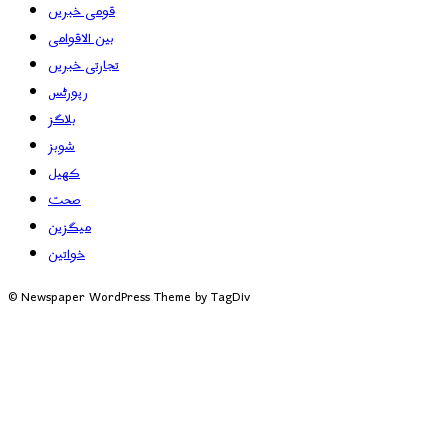
قومی خبریں
بین الاقوامی
تجارتی خبریں
رپورٹس
بلاگز
شوبز
کھیل
صحت
میگزین
خواتین
© Newspaper WordPress Theme by TagDiv